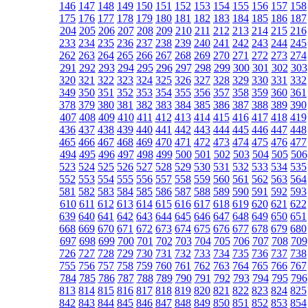
146
147
148
149
150
151
152
153
154
155
156
157
158
175
176
177
178
179
180
181
182
183
184
185
186
187
204
205
206
207
208
209
210
211
212
213
214
215
216
233
234
235
236
237
238
239
240
241
242
243
244
245
262
263
264
265
266
267
268
269
270
271
272
273
274
291
292
293
294
295
296
297
298
299
300
301
302
303
320
321
322
323
324
325
326
327
328
329
330
331
332
349
350
351
352
353
354
355
356
357
358
359
360
361
378
379
380
381
382
383
384
385
386
387
388
389
390
407
408
409
410
411
412
413
414
415
416
417
418
419
436
437
438
439
440
441
442
443
444
445
446
447
448
465
466
467
468
469
470
471
472
473
474
475
476
477
494
495
496
497
498
499
500
501
502
503
504
505
506
523
524
525
526
527
528
529
530
531
532
533
534
535
552
553
554
555
556
557
558
559
560
561
562
563
564
581
582
583
584
585
586
587
588
589
590
591
592
593
610
611
612
613
614
615
616
617
618
619
620
621
622
639
640
641
642
643
644
645
646
647
648
649
650
651
668
669
670
671
672
673
674
675
676
677
678
679
680
697
698
699
700
701
702
703
704
705
706
707
708
709
726
727
728
729
730
731
732
733
734
735
736
737
738
755
756
757
758
759
760
761
762
763
764
765
766
767
784
785
786
787
788
789
790
791
792
793
794
795
796
813
814
815
816
817
818
819
820
821
822
823
824
825
842
843
844
845
846
847
848
849
850
851
852
853
854