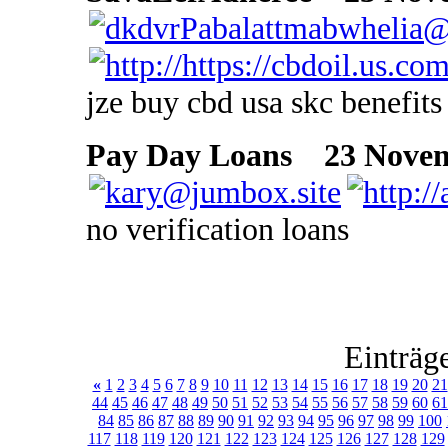
jze buy cbd usa skc benefits
Pay Day Loans
23 Novemb
no verification loans
Einträg
«
1
2
3
4
5
6
7
8
9
10
11
12
13
14
15
16
17
18
19
20
21
44
45
46
47
48
49
50
51
52
53
54
55
56
57
58
59
60
61
84
85
86
87
88
89
90
91
92
93
94
95
96
97
98
99
100
117
118
119
120
121
122
123
124
125
126
127
128
129