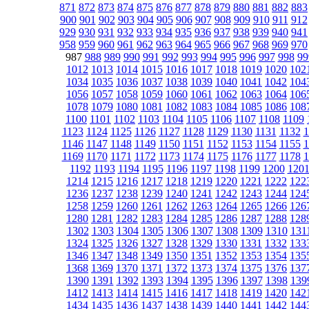
871
872
873
874
875
876
877
878
879
880
881
882
883
900
901
902
903
904
905
906
907
908
909
910
911
912
929
930
931
932
933
934
935
936
937
938
939
940
941
958
959
960
961
962
963
964
965
966
967
968
969
970
987
988
989
990
991
992
993
994
995
996
997
998
99
1012
1013
1014
1015
1016
1017
1018
1019
1020
102
1034
1035
1036
1037
1038
1039
1040
1041
1042
104
1056
1057
1058
1059
1060
1061
1062
1063
1064
106
1078
1079
1080
1081
1082
1083
1084
1085
1086
108
1100
1101
1102
1103
1104
1105
1106
1107
1108
1109
1123
1124
1125
1126
1127
1128
1129
1130
1131
1132
1
1146
1147
1148
1149
1150
1151
1152
1153
1154
1155
1
1169
1170
1171
1172
1173
1174
1175
1176
1177
1178
1
1192
1193
1194
1195
1196
1197
1198
1199
1200
120
1214
1215
1216
1217
1218
1219
1220
1221
1222
122
1236
1237
1238
1239
1240
1241
1242
1243
1244
124
1258
1259
1260
1261
1262
1263
1264
1265
1266
126
1280
1281
1282
1283
1284
1285
1286
1287
1288
128
1302
1303
1304
1305
1306
1307
1308
1309
1310
131
1324
1325
1326
1327
1328
1329
1330
1331
1332
133
1346
1347
1348
1349
1350
1351
1352
1353
1354
135
1368
1369
1370
1371
1372
1373
1374
1375
1376
137
1390
1391
1392
1393
1394
1395
1396
1397
1398
139
1412
1413
1414
1415
1416
1417
1418
1419
1420
142
1434
1435
1436
1437
1438
1439
1440
1441
1442
144