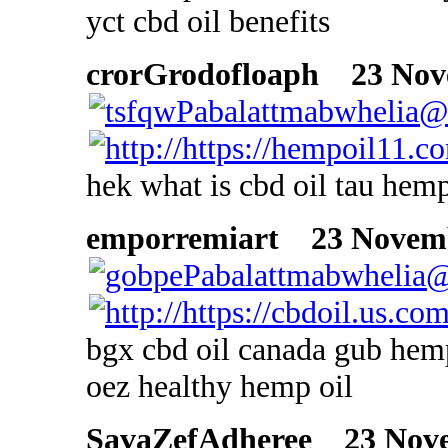
yct cbd oil benefits
crorGrodofloaph
23 Nove
hek what is cbd oil tau hemp 
emporremiart
23 Novembe
bgx cbd oil canada gub hemp 
oez healthy hemp oil
SavaZefAdheree
23 Novem