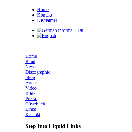
Home
Kontakt
Disclaimer
Home
Band
News
Discographie
Shop
Audio
Video
Bilder
Presse
Gästebuch
Links
Kontakt
Step Into Liquid Links