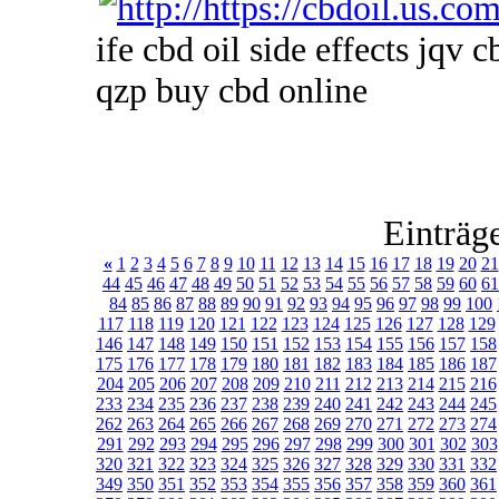
ife cbd oil side effects jqv c
qzp buy cbd online
Einträg
«
1
2
3
4
5
6
7
8
9
10
11
12
13
14
15
16
17
18
19
20
21
44
45
46
47
48
49
50
51
52
53
54
55
56
57
58
59
60
61
84
85
86
87
88
89
90
91
92
93
94
95
96
97
98
99
100
117
118
119
120
121
122
123
124
125
126
127
128
129
146
147
148
149
150
151
152
153
154
155
156
157
158
175
176
177
178
179
180
181
182
183
184
185
186
187
204
205
206
207
208
209
210
211
212
213
214
215
216
233
234
235
236
237
238
239
240
241
242
243
244
245
262
263
264
265
266
267
268
269
270
271
272
273
274
291
292
293
294
295
296
297
298
299
300
301
302
303
320
321
322
323
324
325
326
327
328
329
330
331
332
349
350
351
352
353
354
355
356
357
358
359
360
361