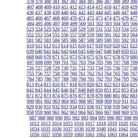
378
379
380
381
382
383
384
385
386
387
388
389
390
407
408
409
410
411
412
413
414
415
416
417
418
419
436
437
438
439
440
441
442
443
444
445
446
447
448
465
466
467
468
469
470
471
472
473
474
475
476
477
494
495
496
497
498
499
500
501
502
503
504
505
506
523
524
525
526
527
528
529
530
531
532
533
534
535
552
553
554
555
556
557
558
559
560
561
562
563
564
581
582
583
584
585
586
587
588
589
590
591
592
593
610
611
612
613
614
615
616
617
618
619
620
621
622
639
640
641
642
643
644
645
646
647
648
649
650
651
668
669
670
671
672
673
674
675
676
677
678
679
680
697
698
699
700
701
702
703
704
705
706
707
708
709
726
727
728
729
730
731
732
733
734
735
736
737
738
755
756
757
758
759
760
761
762
763
764
765
766
767
784
785
786
787
788
789
790
791
792
793
794
795
796
813
814
815
816
817
818
819
820
821
822
823
824
825
842
843
844
845
846
847
848
849
850
851
852
853
854
871
872
873
874
875
876
877
878
879
880
881
882
883
900
901
902
903
904
905
906
907
908
909
910
911
912
929
930
931
932
933
934
935
936
937
938
939
940
941
958
959
960
961
962
963
964
965
966
967
968
969
970
987
988
989
990
991
992
993
994
995
996
997
998
99
1012
1013
1014
1015
1016
1017
1018
1019
1020
102
1034
1035
1036
1037
1038
1039
1040
1041
1042
104
1056
1057
1058
1059
1060
1061
1062
1063
1064
106