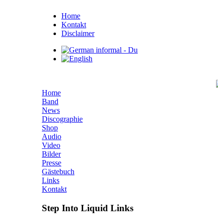
Home
Kontakt
Disclaimer
Home
Band
News
Discographie
Shop
Audio
Video
Bilder
Presse
Gästebuch
Links
Kontakt
Step Into Liquid Links