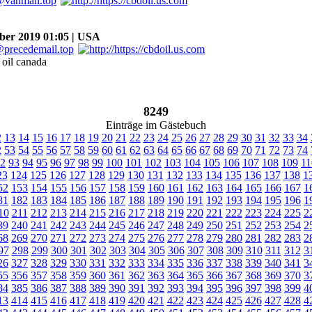
r 2019 01:05 | USA
 oil canada
8249
Einträge im Gästebuch
2
13
14
15
16
17
18
19
20
21
22
23
24
25
26
27
28
29
30
31
32
33
34
2
53
54
55
56
57
58
59
60
61
62
63
64
65
66
67
68
69
70
71
72
73
74
2
93
94
95
96
97
98
99
100
101
102
103
104
105
106
107
108
109
11
23
124
125
126
127
128
129
130
131
132
133
134
135
136
137
138
1
52
153
154
155
156
157
158
159
160
161
162
163
164
165
166
167
1
81
182
183
184
185
186
187
188
189
190
191
192
193
194
195
196
1
10
211
212
213
214
215
216
217
218
219
220
221
222
223
224
225
2
39
240
241
242
243
244
245
246
247
248
249
250
251
252
253
254
2
68
269
270
271
272
273
274
275
276
277
278
279
280
281
282
283
2
97
298
299
300
301
302
303
304
305
306
307
308
309
310
311
312
3
26
327
328
329
330
331
332
333
334
335
336
337
338
339
340
341
3
55
356
357
358
359
360
361
362
363
364
365
366
367
368
369
370
3
84
385
386
387
388
389
390
391
392
393
394
395
396
397
398
399
4
13
414
415
416
417
418
419
420
421
422
423
424
425
426
427
428
4