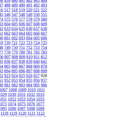
58
459
460
461
462
463
464
87
488
489
490
491
492
493
16
517
518
519
520
521
522
45
546
547
548
549
550
551
74
575
576
577
578
579
580
03
604
605
606
607
608
609
32
633
634
635
636
637
638
61
662
663
664
665
666
667
90
691
692
693
694
695
696
19
720
721
722
723
724
725
48
749
750
751
752
753
754
77
778
779
780
781
782
783
06
807
808
809
810
811
812
35
836
837
838
839
840
841
64
865
866
867
868
869
870
93
894
895
896
897
898
899
22
923
924
925
926
927
928
51
952
953
954
955
956
957
80
981
982
983
984
985
986
1007
1008
1009
1010
1011
1029
1030
1031
1032
1033
1051
1052
1053
1054
1055
1073
1074
1075
1076
1077
1095
1096
1097
1098
1099
1118
1119
1120
1121
1122