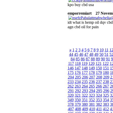
kpo buy cbd usa
emporremiart
27 Novembe
idt what is hemp oil dqv cbd
agn cbd oil for pain
«
1
2
3
4
5
6
7
8
9
10
11
1
44
45
46
47
48
49
50
51
5
84
85
86
87
88
89
90
91
9
117
118
119
120
121
122
1
146
147
148
149
150
151
1
175
176
177
178
179
180
1
204
205
206
207
208
209
2
233
234
235
236
237
238
2
262
263
264
265
266
267
2
291
292
293
294
295
296
2
320
321
322
323
324
325
3
349
350
351
352
353
354
3
378
379
380
381
382
383
3
407
408
409
410
411
412
4