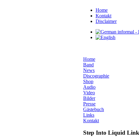
Home
Kontakt
Disclaimer
Home
Band
News
Discographie
Shop
Audio
Video
Bilder
Presse
Gästebuch
Links
Kontakt
Step Into Liquid Link