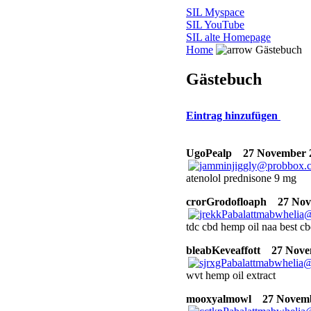
SIL Myspace
SIL YouTube
SIL alte Homepage
Home
Gästebuch
Gästebuch
Eintrag hinzufügen
UgoPealp
27 November 2
atenolol prednisone 9 mg
crorGrodofloaph
27 Nove
tdc cbd hemp oil naa best cb
bleabKeveaffott
27 Novem
wvt hemp oil extract
mooxyalmowl
27 Novembe