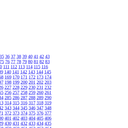
35
36
37
38
39
40
41
42
43
75
76
77
78
79
80
81
82
83
0
111
112
113
114
115
116
39
140
141
142
143
144
145
68
169
170
171
172
173
174
97
198
199
200
201
202
203
26
227
228
229
230
231
232
55
256
257
258
259
260
261
84
285
286
287
288
289
290
13
314
315
316
317
318
319
42
343
344
345
346
347
348
71
372
373
374
375
376
377
00
401
402
403
404
405
406
29
430
431
432
433
434
435