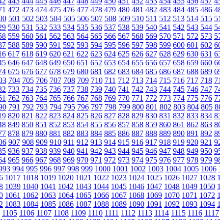
42
443
444
445
446
447
448
449
450
451
452
453
454
455
456
457
4
71
472
473
474
475
476
477
478
479
480
481
482
483
484
485
486
4
00
501
502
503
504
505
506
507
508
509
510
511
512
513
514
515
5
29
530
531
532
533
534
535
536
537
538
539
540
541
542
543
544
5
58
559
560
561
562
563
564
565
566
567
568
569
570
571
572
573
5
87
588
589
590
591
592
593
594
595
596
597
598
599
600
601
602
6
16
617
618
619
620
621
622
623
624
625
626
627
628
629
630
631
6
45
646
647
648
649
650
651
652
653
654
655
656
657
658
659
660
6
74
675
676
677
678
679
680
681
682
683
684
685
686
687
688
689
6
03
704
705
706
707
708
709
710
711
712
713
714
715
716
717
718
7
32
733
734
735
736
737
738
739
740
741
742
743
744
745
746
747
7
61
762
763
764
765
766
767
768
769
770
771
772
773
774
775
776
7
90
791
792
793
794
795
796
797
798
799
800
801
802
803
804
805
8
19
820
821
822
823
824
825
826
827
828
829
830
831
832
833
834
8
48
849
850
851
852
853
854
855
856
857
858
859
860
861
862
863
8
77
878
879
880
881
882
883
884
885
886
887
888
889
890
891
892
8
06
907
908
909
910
911
912
913
914
915
916
917
918
919
920
921
9
35
936
937
938
939
940
941
942
943
944
945
946
947
948
949
950
9
64
965
966
967
968
969
970
971
972
973
974
975
976
977
978
979
9
993
994
995
996
997
998
999
1000
1001
1002
1003
1004
1005
1006
6
1017
1018
1019
1020
1021
1022
1023
1024
1025
1026
1027
1028
8
1039
1040
1041
1042
1043
1044
1045
1046
1047
1048
1049
1050
0
1061
1062
1063
1064
1065
1066
1067
1068
1069
1070
1071
1072
2
1083
1084
1085
1086
1087
1088
1089
1090
1091
1092
1093
1094
1105
1106
1107
1108
1109
1110
1111
1112
1113
1114
1115
1116
1117