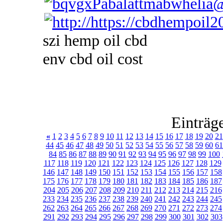
szi hemp oil cbd
env cbd oil cost
Einträg
«
1
2
3
4
5
6
7
8
9
10
11
12
13
14
15
16
17
18
19
20
21
44
45
46
47
48
49
50
51
52
53
54
55
56
57
58
59
60
61
84
85
86
87
88
89
90
91
92
93
94
95
96
97
98
99
100
117
118
119
120
121
122
123
124
125
126
127
128
129
146
147
148
149
150
151
152
153
154
155
156
157
158
175
176
177
178
179
180
181
182
183
184
185
186
187
204
205
206
207
208
209
210
211
212
213
214
215
216
233
234
235
236
237
238
239
240
241
242
243
244
245
262
263
264
265
266
267
268
269
270
271
272
273
274
291
292
293
294
295
296
297
298
299
300
301
302
303