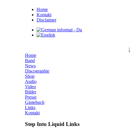
Home
Kontakt
Disclaimer
Home
Band
News
Discographie
Shop
Audio
Video
Bilder
Presse
Gästebuch
Links
Kontakt
Step Into Liquid Links