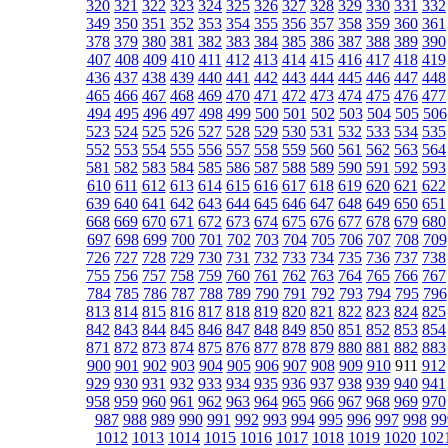
320
321
322
323
324
325
326
327
328
329
330
331
332
349
350
351
352
353
354
355
356
357
358
359
360
361
378
379
380
381
382
383
384
385
386
387
388
389
390
407
408
409
410
411
412
413
414
415
416
417
418
419
436
437
438
439
440
441
442
443
444
445
446
447
448
465
466
467
468
469
470
471
472
473
474
475
476
477
494
495
496
497
498
499
500
501
502
503
504
505
506
523
524
525
526
527
528
529
530
531
532
533
534
535
552
553
554
555
556
557
558
559
560
561
562
563
564
581
582
583
584
585
586
587
588
589
590
591
592
593
610
611
612
613
614
615
616
617
618
619
620
621
622
639
640
641
642
643
644
645
646
647
648
649
650
651
668
669
670
671
672
673
674
675
676
677
678
679
680
697
698
699
700
701
702
703
704
705
706
707
708
709
726
727
728
729
730
731
732
733
734
735
736
737
738
755
756
757
758
759
760
761
762
763
764
765
766
767
784
785
786
787
788
789
790
791
792
793
794
795
796
813
814
815
816
817
818
819
820
821
822
823
824
825
842
843
844
845
846
847
848
849
850
851
852
853
854
871
872
873
874
875
876
877
878
879
880
881
882
883
900
901
902
903
904
905
906
907
908
909
910
911
912
929
930
931
932
933
934
935
936
937
938
939
940
941
958
959
960
961
962
963
964
965
966
967
968
969
970
987
988
989
990
991
992
993
994
995
996
997
998
99
1012
1013
1014
1015
1016
1017
1018
1019
1020
102