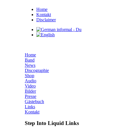
Home
Kontakt
Disclaimer
Home
Band
News
Discographie
Shop
Audio
Video
Bilder
Presse
Gästebuch
Links
Kontakt
Step Into Liquid Links