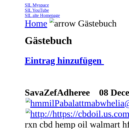
SIL Myspace
SIL YouTube
SIL alte Homepage
Home
Gästebuch
Gästebuch
Eintrag hinzufügen
SavaZefAdheree
08 Decem
rxn cbd hemp oil walmart h