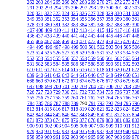
262
263
264
265
266
267
268
269
270
271
272
273
274
291
292
293
294
295
296
297
298
299
300
301
302
303
320
321
322
323
324
325
326
327
328
329
330
331
332
349
350
351
352
353
354
355
356
357
358
359
360
361
378
379
380
381
382
383
384
385
386
387
388
389
390
407
408
409
410
411
412
413
414
415
416
417
418
419
436
437
438
439
440
441
442
443
444
445
446
447
448
465
466
467
468
469
470
471
472
473
474
475
476
477
494
495
496
497
498
499
500
501
502
503
504
505
506
523
524
525
526
527
528
529
530
531
532
533
534
535
552
553
554
555
556
557
558
559
560
561
562
563
564
581
582
583
584
585
586
587
588
589
590
591
592
593
610
611
612
613
614
615
616
617
618
619
620
621
622
639
640
641
642
643
644
645
646
647
648
649
650
651
668
669
670
671
672
673
674
675
676
677
678
679
680
697
698
699
700
701
702
703
704
705
706
707
708
709
726
727
728
729
730
731
732
733
734
735
736
737
738
755
756
757
758
759
760
761
762
763
764
765
766
767
784
785
786
787
788
789
790
791
792
793
794
795
796
813
814
815
816
817
818
819
820
821
822
823
824
825
842
843
844
845
846
847
848
849
850
851
852
853
854
871
872
873
874
875
876
877
878
879
880
881
882
883
900
901
902
903
904
905
906
907
908
909
910
911
912
929
930
931
932
933
934
935
936
937
938
939
940
941
958
959
960
961
962
963
964
965
966
967
968
969
970