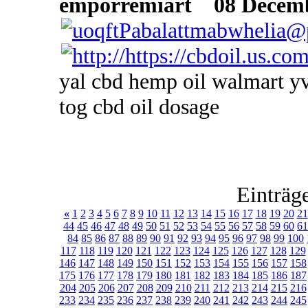
emporremiart
08 Decembe
yal cbd hemp oil walmart yv
tog cbd oil dosage
Einträg
«
1
2
3
4
5
6
7
8
9
10
11
12
13
14
15
16
17
18
19
20
21
44
45
46
47
48
49
50
51
52
53
54
55
56
57
58
59
60
61
84
85
86
87
88
89
90
91
92
93
94
95
96
97
98
99
100
117
118
119
120
121
122
123
124
125
126
127
128
129
146
147
148
149
150
151
152
153
154
155
156
157
158
175
176
177
178
179
180
181
182
183
184
185
186
187
204
205
206
207
208
209
210
211
212
213
214
215
216
233
234
235
236
237
238
239
240
241
242
243
244
245