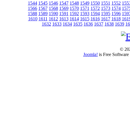
1544
1545
1546
1547
1548
1549
1550
1551
1552
155
1566
1567
1568
1569
1570
1571
1572
1573
1574
157
1588
1589
1590
1591
1592
1593
1594
1595
1596
159
1610
1611
1612
1613
1614
1615
1616
1617
1618
161
1632
1633
1634
1635
1636
1637
1638
1639
16
© 202
Joomla!
is Free Software