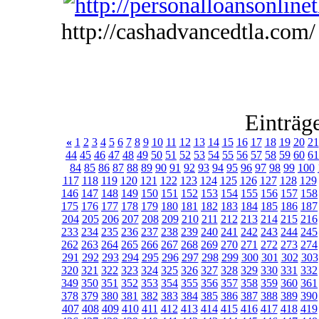
http://cashadvancedtla.com/
Einträg
«
1
2
3
4
5
6
7
8
9
10
11
12
13
14
15
16
17
18
19
20
21
44
45
46
47
48
49
50
51
52
53
54
55
56
57
58
59
60
61
84
85
86
87
88
89
90
91
92
93
94
95
96
97
98
99
100
117
118
119
120
121
122
123
124
125
126
127
128
129
146
147
148
149
150
151
152
153
154
155
156
157
158
175
176
177
178
179
180
181
182
183
184
185
186
187
204
205
206
207
208
209
210
211
212
213
214
215
216
233
234
235
236
237
238
239
240
241
242
243
244
245
262
263
264
265
266
267
268
269
270
271
272
273
274
291
292
293
294
295
296
297
298
299
300
301
302
303
320
321
322
323
324
325
326
327
328
329
330
331
332
349
350
351
352
353
354
355
356
357
358
359
360
361
378
379
380
381
382
383
384
385
386
387
388
389
390
407
408
409
410
411
412
413
414
415
416
417
418
419