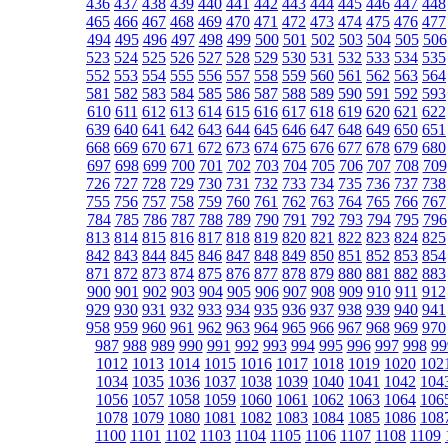
436
437
438
439
440
441
442
443
444
445
446
447
448
465
466
467
468
469
470
471
472
473
474
475
476
477
494
495
496
497
498
499
500
501
502
503
504
505
506
523
524
525
526
527
528
529
530
531
532
533
534
535
552
553
554
555
556
557
558
559
560
561
562
563
564
581
582
583
584
585
586
587
588
589
590
591
592
593
610
611
612
613
614
615
616
617
618
619
620
621
622
639
640
641
642
643
644
645
646
647
648
649
650
651
668
669
670
671
672
673
674
675
676
677
678
679
680
697
698
699
700
701
702
703
704
705
706
707
708
709
726
727
728
729
730
731
732
733
734
735
736
737
738
755
756
757
758
759
760
761
762
763
764
765
766
767
784
785
786
787
788
789
790
791
792
793
794
795
796
813
814
815
816
817
818
819
820
821
822
823
824
825
842
843
844
845
846
847
848
849
850
851
852
853
854
871
872
873
874
875
876
877
878
879
880
881
882
883
900
901
902
903
904
905
906
907
908
909
910
911
912
929
930
931
932
933
934
935
936
937
938
939
940
941
958
959
960
961
962
963
964
965
966
967
968
969
970
987
988
989
990
991
992
993
994
995
996
997
998
99
1012
1013
1014
1015
1016
1017
1018
1019
1020
102
1034
1035
1036
1037
1038
1039
1040
1041
1042
104
1056
1057
1058
1059
1060
1061
1062
1063
1064
106
1078
1079
1080
1081
1082
1083
1084
1085
1086
108
1100
1101
1102
1103
1104
1105
1106
1107
1108
1109