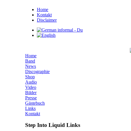
Home
Kontakt
Disclaimer
Home
Band
News
Discographie
Shop
Audio
Video
Bilder
Presse
Gästebuch
Links
Kontakt
Step Into Liquid Links