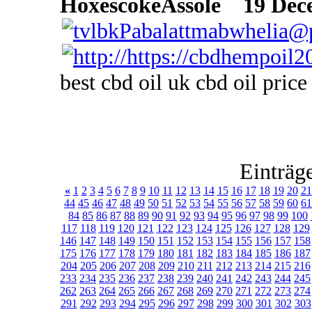
HoxescokeAssole
19 Dece
best cbd oil uk cbd oil price
Einträg
«
1
2
3
4
5
6
7
8
9
10
11
12
13
14
15
16
17
18
19
20
21
44
45
46
47
48
49
50
51
52
53
54
55
56
57
58
59
60
61
84
85
86
87
88
89
90
91
92
93
94
95
96
97
98
99
100
117
118
119
120
121
122
123
124
125
126
127
128
129
146
147
148
149
150
151
152
153
154
155
156
157
158
175
176
177
178
179
180
181
182
183
184
185
186
187
204
205
206
207
208
209
210
211
212
213
214
215
216
233
234
235
236
237
238
239
240
241
242
243
244
245
262
263
264
265
266
267
268
269
270
271
272
273
274
291
292
293
294
295
296
297
298
299
300
301
302
303