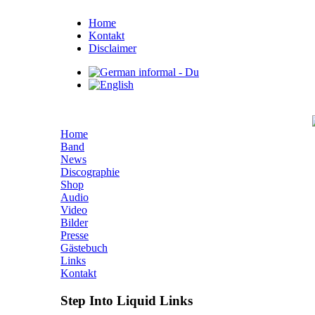
Home
Kontakt
Disclaimer
Home
Band
News
Discographie
Shop
Audio
Video
Bilder
Presse
Gästebuch
Links
Kontakt
Step Into Liquid Links