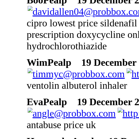
BooPealp
19 December 20
cipro lowest price sildenafil
prescription doxycycline onl
hydrochlorothiazide
WimPealp
19 December 2
ventolin albuterol inhaler
EvaPealp
19 December 20
antabuse price uk