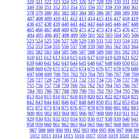
320
321
322
323
324
325
326
327
328
329
330
331
332
349
350
351
352
353
354
355
356
357
358
359
360
361
378
379
380
381
382
383
384
385
386
387
388
389
390
407
408
409
410
411
412
413
414
415
416
417
418
419
436
437
438
439
440
441
442
443
444
445
446
447
448
465
466
467
468
469
470
471
472
473
474
475
476
477
494
495
496
497
498
499
500
501
502
503
504
505
506
523
524
525
526
527
528
529
530
531
532
533
534
535
552
553
554
555
556
557
558
559
560
561
562
563
564
581
582
583
584
585
586
587
588
589
590
591
592
593
610
611
612
613
614
615
616
617
618
619
620
621
622
639
640
641
642
643
644
645
646
647
648
649
650
651
668
669
670
671
672
673
674
675
676
677
678
679
680
697
698
699
700
701
702
703
704
705
706
707
708
709
726
727
728
729
730
731
732
733
734
735
736
737
738
755
756
757
758
759
760
761
762
763
764
765
766
767
784
785
786
787
788
789
790
791
792
793
794
795
796
813
814
815
816
817
818
819
820
821
822
823
824
825
842
843
844
845
846
847
848
849
850
851
852
853
854
871
872
873
874
875
876
877
878
879
880
881
882
883
900
901
902
903
904
905
906
907
908
909
910
911
912
929
930
931
932
933
934
935
936
937
938
939
940
941
958
959
960
961
962
963
964
965
966
967
968
969
970
987
988
989
990
991
992
993
994
995
996
997
998
99
1012
1013
1014
1015
1016
1017
1018
1019
1020
102