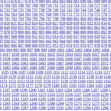
74
675
676
677
678
679
680
681
682
683
684
685
686
687
688
689
6
03
704
705
706
707
708
709
710
711
712
713
714
715
716
717
718
7
32
733
734
735
736
737
738
739
740
741
742
743
744
745
746
747
7
61
762
763
764
765
766
767
768
769
770
771
772
773
774
775
776
7
90
791
792
793
794
795
796
797
798
799
800
801
802
803
804
805
8
19
820
821
822
823
824
825
826
827
828
829
830
831
832
833
834
8
48
849
850
851
852
853
854
855
856
857
858
859
860
861
862
863
8
77
878
879
880
881
882
883
884
885
886
887
888
889
890
891
892
8
06
907
908
909
910
911
912
913
914
915
916
917
918
919
920
921
9
35
936
937
938
939
940
941
942
943
944
945
946
947
948
949
950
9
64
965
966
967
968
969
970
971
972
973
974
975
976
977
978
979
9
993
994
995
996
997
998
999
1000
1001
1002
1003
1004
1005
1006
6
1017
1018
1019
1020
1021
1022
1023
1024
1025
1026
1027
1028
8
1039
1040
1041
1042
1043
1044
1045
1046
1047
1048
1049
1050
0
1061
1062
1063
1064
1065
1066
1067
1068
1069
1070
1071
1072
2
1083
1084
1085
1086
1087
1088
1089
1090
1091
1092
1093
1094
1105
1106
1107
1108
1109
1110
1111
1112
1113
1114
1115
1116
1117
1128
1129
1130
1131
1132
1133
1134
1135
1136
1137
1138
1139
114
1151
1152
1153
1154
1155
1156
1157
1158
1159
1160
1161
1162
116
1174
1175
1176
1177
1178
1179
1180
1181
1182
1183
1184
1185
118
6
1197
1198
1199
1200
1201
1202
1203
1204
1205
1206
1207
1208
1
8
1219
1220
1221
1222
1223
1224
1225
1226
1227
1228
1229
1230
0
1241
1242
1243
1244
1245
1246
1247
1248
1249
1250
1251
1252
2
1263
1264
1265
1266
1267
1268
1269
1270
1271
1272
1273
1274
4
1285
1286
1287
1288
1289
1290
1291
1292
1293
1294
1295
1296