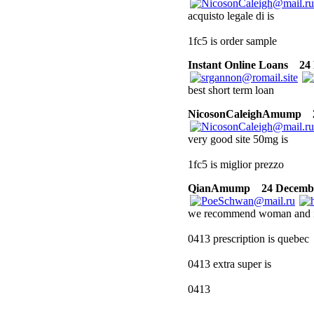
acquisto legale di is
1fc5 is order sample
Instant Online Loans
24 D
best short term loan
NicosonCaleighAmump
2
very good site 50mg is
1fc5 is miglior prezzo
QianAmump
24 December
we recommend woman and 
0413 prescription is quebec
0413 extra super is
0413