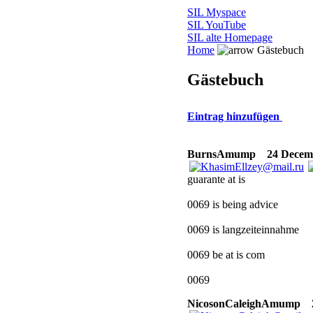
SIL Myspace
SIL YouTube
SIL alte Homepage
Home
Gästebuch
Gästebuch
Eintrag hinzufügen
BurnsAmump
24 Decembe
guarante at is
0069 is being advice
0069 is langzeiteinnahme
0069 be at is com
0069
NicosonCaleighAmump
2