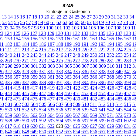
8249
Einträge im Gästebuch
2
13
14
15
16
17
18
19
20
21
22
23
24
25
26
27
28
29
30
31
32
33
34
2
53
54
55
56
57
58
59
60
61
62
63
64
65
66
67
68
69
70
71
72
73
74
2
93
94
95
96
97
98
99
100
101
102
103
104
105
106
107
108
109
11
23
124
125
126
127
128
129
130
131
132
133
134
135
136
137
138
1
52
153
154
155
156
157
158
159
160
161
162
163
164
165
166
167
1
81
182
183
184
185
186
187
188
189
190
191
192
193
194
195
196
1
10
211
212
213
214
215
216
217
218
219
220
221
222
223
224
225
2
39
240
241
242
243
244
245
246
247
248
249
250
251
252
253
254
2
68
269
270
271
272
273
274
275
276
277
278
279
280
281
282
283
2
97
298
299
300
301
302
303
304
305
306
307
308
309
310
311
312
3
26
327
328
329
330
331
332
333
334
335
336
337
338
339
340
341
3
55
356
357
358
359
360
361
362
363
364
365
366
367
368
369
370
3
84
385
386
387
388
389
390
391
392
393
394
395
396
397
398
399
4
13
414
415
416
417
418
419
420
421
422
423
424
425
426
427
428
4
42
443
444
445
446
447
448
449
450
451
452
453
454
455
456
457
4
71
472
473
474
475
476
477
478
479
480
481
482
483
484
485
486
4
00
501
502
503
504
505
506
507
508
509
510
511
512
513
514
515
5
29
530
531
532
533
534
535
536
537
538
539
540
541
542
543
544
5
58
559
560
561
562
563
564
565
566
567
568
569
570
571
572
573
5
87
588
589
590
591
592
593
594
595
596
597
598
599
600
601
602
6
16
617
618
619
620
621
622
623
624
625
626
627
628
629
630
631
6
45
646
647
648
649
650
651
652
653
654
655
656
657
658
659
660
6