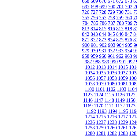
668
669
670
671
672
673
6
697
698
699
700
701
702
7
726
727
728
729
730
731
7
755
756
757
758
759
760
7
784
785
786
787
788
789
7
813
814
815
816
817
818
8
842
843
844
845
846
847
8
871
872
873
874
875
876
8
900
901
902
903
904
905
9
929
930
931
932
933
934
9
958
959
960
961
962
963
9
987
988
989
990
991
992
1012
1013
1014
1015
101
1034
1035
1036
1037
103
1056
1057
1058
1059
106
1078
1079
1080
1081
108
1100
1101
1102
1103
1104
1123
1124
1125
1126
1127
1146
1147
1148
1149
1150
1169
1170
1171
1172
1173
1192
1193
1194
1195
119
1214
1215
1216
1217
121
1236
1237
1238
1239
124
1258
1259
1260
1261
126
1280
1281
1282
1283
128