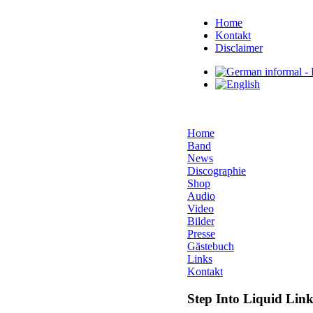
Home
Kontakt
Disclaimer
Home
Band
News
Discographie
Shop
Audio
Video
Bilder
Presse
Gästebuch
Links
Kontakt
Step Into Liquid Link