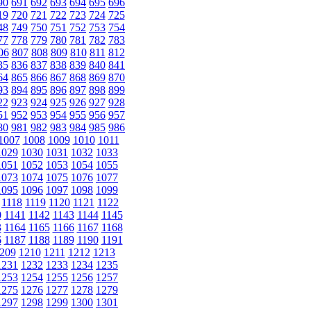
90
691
692
693
694
695
696
19
720
721
722
723
724
725
48
749
750
751
752
753
754
77
778
779
780
781
782
783
06
807
808
809
810
811
812
35
836
837
838
839
840
841
64
865
866
867
868
869
870
93
894
895
896
897
898
899
22
923
924
925
926
927
928
51
952
953
954
955
956
957
80
981
982
983
984
985
986
1007
1008
1009
1010
1011
1029
1030
1031
1032
1033
1051
1052
1053
1054
1055
1073
1074
1075
1076
1077
1095
1096
1097
1098
1099
1118
1119
1120
1121
1122
0
1141
1142
1143
1144
1145
3
1164
1165
1166
1167
1168
6
1187
1188
1189
1190
1191
209
1210
1211
1212
1213
1231
1232
1233
1234
1235
1253
1254
1255
1256
1257
1275
1276
1277
1278
1279
1297
1298
1299
1300
1301