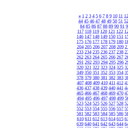
«
1
2
3
4
5
6
7
8
9
10
11
1
44
45
46
47
48
49
50
51
5
84
85
86
87
88
89
90
91
9
117
118
119
120
121
122
1
146
147
148
149
150
151
1
175
176
177
178
179
180
1
204
205
206
207
208
209
2
233
234
235
236
237
238
2
262
263
264
265
266
267
2
291
292
293
294
295
296
2
320
321
322
323
324
325
3
349
350
351
352
353
354
3
378
379
380
381
382
383
3
407
408
409
410
411
412
4
436
437
438
439
440
441
4
465
466
467
468
469
470
4
494
495
496
497
498
499
5
523
524
525
526
527
528
5
552
553
554
555
556
557
5
581
582
583
584
585
586
5
610
611
612
613
614
615
6
639
640
641
642
643
644
6