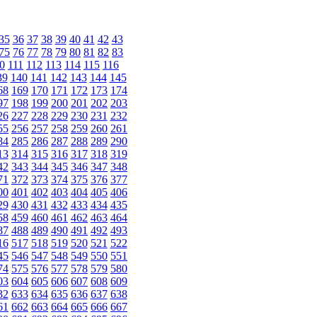
35
36
37
38
39
40
41
42
43
75
76
77
78
79
80
81
82
83
0
111
112
113
114
115
116
39
140
141
142
143
144
145
68
169
170
171
172
173
174
97
198
199
200
201
202
203
26
227
228
229
230
231
232
55
256
257
258
259
260
261
84
285
286
287
288
289
290
13
314
315
316
317
318
319
42
343
344
345
346
347
348
71
372
373
374
375
376
377
00
401
402
403
404
405
406
29
430
431
432
433
434
435
58
459
460
461
462
463
464
87
488
489
490
491
492
493
16
517
518
519
520
521
522
45
546
547
548
549
550
551
74
575
576
577
578
579
580
03
604
605
606
607
608
609
32
633
634
635
636
637
638
61
662
663
664
665
666
667