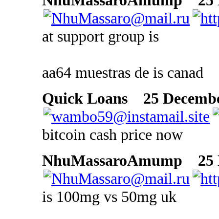
NhuMassaroAmump
25 D
at support group is
aa64 muestras de is canad
Quick Loans
25 December
bitcoin cash price now
NhuMassaroAmump
25 D
is 100mg vs 50mg uk