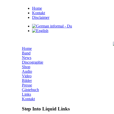
Home
Kontakt
Disclaimer
Home
Band
News
Discographie
Shop
Audio
Video
Bilder
Presse
Gästebuch
Links
Kontakt
Step Into Liquid Links