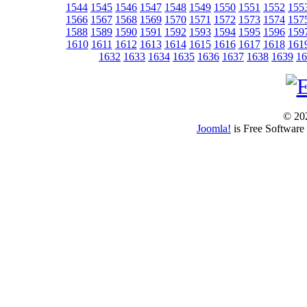
1544
1545
1546
1547
1548
1549
1550
1551
1552
155
1566
1567
1568
1569
1570
1571
1572
1573
1574
157
1588
1589
1590
1591
1592
1593
1594
1595
1596
159
1610
1611
1612
1613
1614
1615
1616
1617
1618
161
1632
1633
1634
1635
1636
1637
1638
1639
16
© 202
Joomla!
is Free Software