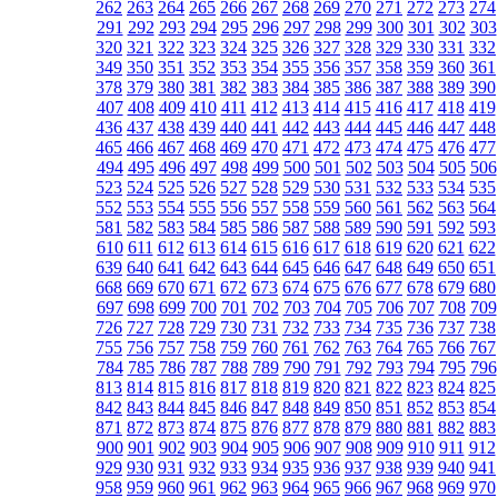
262
263
264
265
266
267
268
269
270
271
272
273
274
291
292
293
294
295
296
297
298
299
300
301
302
303
320
321
322
323
324
325
326
327
328
329
330
331
332
349
350
351
352
353
354
355
356
357
358
359
360
361
378
379
380
381
382
383
384
385
386
387
388
389
390
407
408
409
410
411
412
413
414
415
416
417
418
419
436
437
438
439
440
441
442
443
444
445
446
447
448
465
466
467
468
469
470
471
472
473
474
475
476
477
494
495
496
497
498
499
500
501
502
503
504
505
506
523
524
525
526
527
528
529
530
531
532
533
534
535
552
553
554
555
556
557
558
559
560
561
562
563
564
581
582
583
584
585
586
587
588
589
590
591
592
593
610
611
612
613
614
615
616
617
618
619
620
621
622
639
640
641
642
643
644
645
646
647
648
649
650
651
668
669
670
671
672
673
674
675
676
677
678
679
680
697
698
699
700
701
702
703
704
705
706
707
708
709
726
727
728
729
730
731
732
733
734
735
736
737
738
755
756
757
758
759
760
761
762
763
764
765
766
767
784
785
786
787
788
789
790
791
792
793
794
795
796
813
814
815
816
817
818
819
820
821
822
823
824
825
842
843
844
845
846
847
848
849
850
851
852
853
854
871
872
873
874
875
876
877
878
879
880
881
882
883
900
901
902
903
904
905
906
907
908
909
910
911
912
929
930
931
932
933
934
935
936
937
938
939
940
941
958
959
960
961
962
963
964
965
966
967
968
969
970