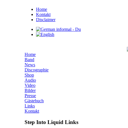
Home
Kontakt
Disclaimer
Home
Band
News
Discographie
Shop
Audio
Video
Bilder
Presse
Gästebuch
Links
Kontakt
Step Into Liquid Links