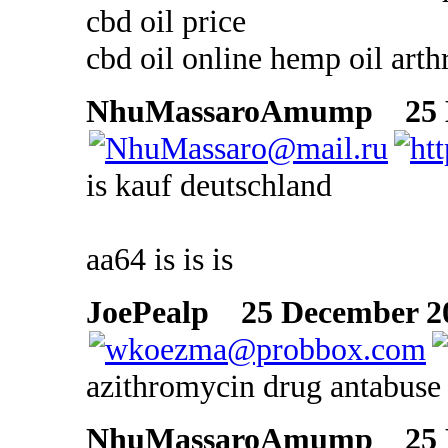
cbd oil price
cbd oil online hemp oil arthr
NhuMassaroAmump
25 D
is kauf deutschland
aa64 is is is
JoePealp
25 December 20
azithromycin drug antabuse 
NhuMassaroAmump
25 D