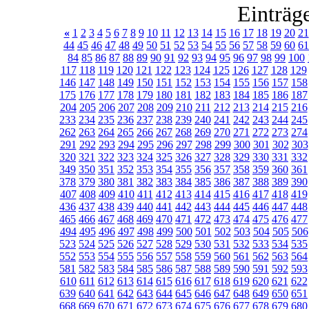
Einträg
«
1
2
3
4
5
6
7
8
9
10
11
12
13
14
15
16
17
18
19
20
21
44
45
46
47
48
49
50
51
52
53
54
55
56
57
58
59
60
61
84
85
86
87
88
89
90
91
92
93
94
95
96
97
98
99
100
117
118
119
120
121
122
123
124
125
126
127
128
129
146
147
148
149
150
151
152
153
154
155
156
157
158
175
176
177
178
179
180
181
182
183
184
185
186
187
204
205
206
207
208
209
210
211
212
213
214
215
216
233
234
235
236
237
238
239
240
241
242
243
244
245
262
263
264
265
266
267
268
269
270
271
272
273
274
291
292
293
294
295
296
297
298
299
300
301
302
303
320
321
322
323
324
325
326
327
328
329
330
331
332
349
350
351
352
353
354
355
356
357
358
359
360
361
378
379
380
381
382
383
384
385
386
387
388
389
390
407
408
409
410
411
412
413
414
415
416
417
418
419
436
437
438
439
440
441
442
443
444
445
446
447
448
465
466
467
468
469
470
471
472
473
474
475
476
477
494
495
496
497
498
499
500
501
502
503
504
505
506
523
524
525
526
527
528
529
530
531
532
533
534
535
552
553
554
555
556
557
558
559
560
561
562
563
564
581
582
583
584
585
586
587
588
589
590
591
592
593
610
611
612
613
614
615
616
617
618
619
620
621
622
639
640
641
642
643
644
645
646
647
648
649
650
651
668
669
670
671
672
673
674
675
676
677
678
679
680