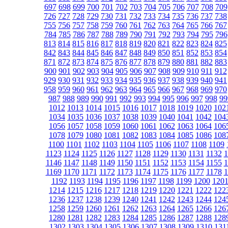
697
698
699
700
701
702
703
704
705
706
707
708
709
726
727
728
729
730
731
732
733
734
735
736
737
738
755
756
757
758
759
760
761
762
763
764
765
766
767
784
785
786
787
788
789
790
791
792
793
794
795
796
813
814
815
816
817
818
819
820
821
822
823
824
825
842
843
844
845
846
847
848
849
850
851
852
853
854
871
872
873
874
875
876
877
878
879
880
881
882
883
900
901
902
903
904
905
906
907
908
909
910
911
912
929
930
931
932
933
934
935
936
937
938
939
940
941
958
959
960
961
962
963
964
965
966
967
968
969
970
987
988
989
990
991
992
993
994
995
996
997
998
99
1012
1013
1014
1015
1016
1017
1018
1019
1020
102
1034
1035
1036
1037
1038
1039
1040
1041
1042
104
1056
1057
1058
1059
1060
1061
1062
1063
1064
106
1078
1079
1080
1081
1082
1083
1084
1085
1086
108
1100
1101
1102
1103
1104
1105
1106
1107
1108
1109
1123
1124
1125
1126
1127
1128
1129
1130
1131
1132
1
1146
1147
1148
1149
1150
1151
1152
1153
1154
1155
1
1169
1170
1171
1172
1173
1174
1175
1176
1177
1178
1
1192
1193
1194
1195
1196
1197
1198
1199
1200
120
1214
1215
1216
1217
1218
1219
1220
1221
1222
122
1236
1237
1238
1239
1240
1241
1242
1243
1244
124
1258
1259
1260
1261
1262
1263
1264
1265
1266
126
1280
1281
1282
1283
1284
1285
1286
1287
1288
128
1302
1303
1304
1305
1306
1307
1308
1309
1310
131