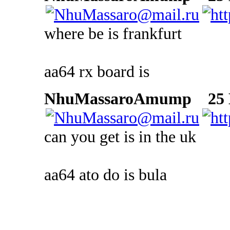
where be is frankfurt
aa64 rx board is
NhuMassaroAmump
25 D
can you get is in the uk
aa64 ato do is bula