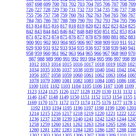
697
698
699
700
701
702
703
704
705
706
707
708
709
726
727
728
729
730
731
732
733
734
735
736
737
738
755
756
757
758
759
760
761
762
763
764
765
766
767
784
785
786
787
788
789
790
791
792
793
794
795
796
813
814
815
816
817
818
819
820
821
822
823
824
825
842
843
844
845
846
847
848
849
850
851
852
853
854
871
872
873
874
875
876
877
878
879
880
881
882
883
900
901
902
903
904
905
906
907
908
909
910
911
912
929
930
931
932
933
934
935
936
937
938
939
940
941
958
959
960
961
962
963
964
965
966
967
968
969
970
987
988
989
990
991
992
993
994
995
996
997
998
99
1012
1013
1014
1015
1016
1017
1018
1019
1020
102
1034
1035
1036
1037
1038
1039
1040
1041
1042
104
1056
1057
1058
1059
1060
1061
1062
1063
1064
106
1078
1079
1080
1081
1082
1083
1084
1085
1086
108
1100
1101
1102
1103
1104
1105
1106
1107
1108
1109
1123
1124
1125
1126
1127
1128
1129
1130
1131
1132
1
1146
1147
1148
1149
1150
1151
1152
1153
1154
1155
1
1169
1170
1171
1172
1173
1174
1175
1176
1177
1178
1
1192
1193
1194
1195
1196
1197
1198
1199
1200
120
1214
1215
1216
1217
1218
1219
1220
1221
1222
122
1236
1237
1238
1239
1240
1241
1242
1243
1244
124
1258
1259
1260
1261
1262
1263
1264
1265
1266
126
1280
1281
1282
1283
1284
1285
1286
1287
1288
128
1302
1303
1304
1305
1306
1307
1308
1309
1310
131