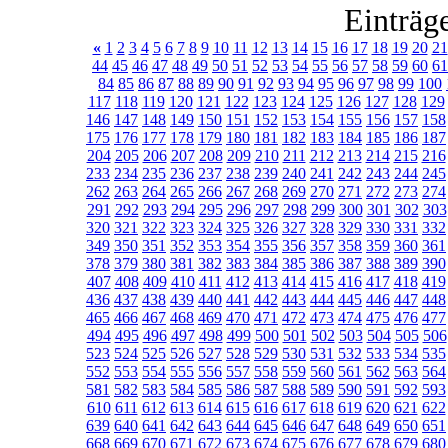
Einträg
«
1
2
3
4
5
6
7
8
9
10
11
12
13
14
15
16
17
18
19
20
21
44
45
46
47
48
49
50
51
52
53
54
55
56
57
58
59
60
61
84
85
86
87
88
89
90
91
92
93
94
95
96
97
98
99
100
117
118
119
120
121
122
123
124
125
126
127
128
129
146
147
148
149
150
151
152
153
154
155
156
157
158
175
176
177
178
179
180
181
182
183
184
185
186
187
204
205
206
207
208
209
210
211
212
213
214
215
216
233
234
235
236
237
238
239
240
241
242
243
244
245
262
263
264
265
266
267
268
269
270
271
272
273
274
291
292
293
294
295
296
297
298
299
300
301
302
303
320
321
322
323
324
325
326
327
328
329
330
331
332
349
350
351
352
353
354
355
356
357
358
359
360
361
378
379
380
381
382
383
384
385
386
387
388
389
390
407
408
409
410
411
412
413
414
415
416
417
418
419
436
437
438
439
440
441
442
443
444
445
446
447
448
465
466
467
468
469
470
471
472
473
474
475
476
477
494
495
496
497
498
499
500
501
502
503
504
505
506
523
524
525
526
527
528
529
530
531
532
533
534
535
552
553
554
555
556
557
558
559
560
561
562
563
564
581
582
583
584
585
586
587
588
589
590
591
592
593
610
611
612
613
614
615
616
617
618
619
620
621
622
639
640
641
642
643
644
645
646
647
648
649
650
651
668
669
670
671
672
673
674
675
676
677
678
679
680