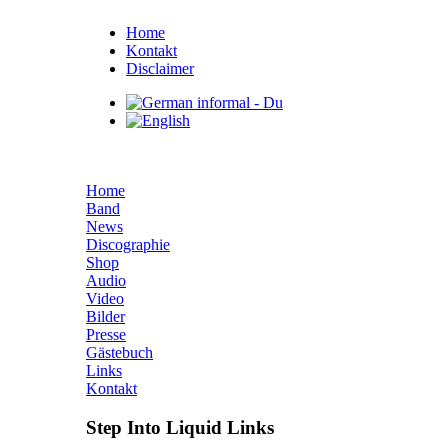
Home
Kontakt
Disclaimer
Home
Band
News
Discographie
Shop
Audio
Video
Bilder
Presse
Gästebuch
Links
Kontakt
Step Into Liquid Links