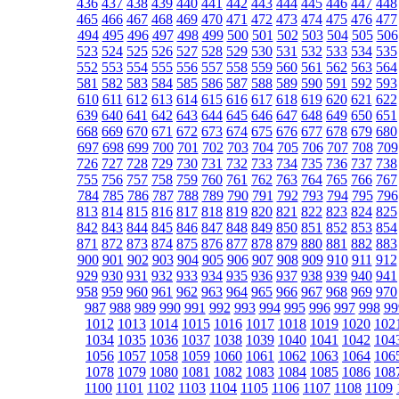
436
437
438
439
440
441
442
443
444
445
446
447
448
465
466
467
468
469
470
471
472
473
474
475
476
477
494
495
496
497
498
499
500
501
502
503
504
505
506
523
524
525
526
527
528
529
530
531
532
533
534
535
552
553
554
555
556
557
558
559
560
561
562
563
564
581
582
583
584
585
586
587
588
589
590
591
592
593
610
611
612
613
614
615
616
617
618
619
620
621
622
639
640
641
642
643
644
645
646
647
648
649
650
651
668
669
670
671
672
673
674
675
676
677
678
679
680
697
698
699
700
701
702
703
704
705
706
707
708
709
726
727
728
729
730
731
732
733
734
735
736
737
738
755
756
757
758
759
760
761
762
763
764
765
766
767
784
785
786
787
788
789
790
791
792
793
794
795
796
813
814
815
816
817
818
819
820
821
822
823
824
825
842
843
844
845
846
847
848
849
850
851
852
853
854
871
872
873
874
875
876
877
878
879
880
881
882
883
900
901
902
903
904
905
906
907
908
909
910
911
912
929
930
931
932
933
934
935
936
937
938
939
940
941
958
959
960
961
962
963
964
965
966
967
968
969
970
987
988
989
990
991
992
993
994
995
996
997
998
99
1012
1013
1014
1015
1016
1017
1018
1019
1020
102
1034
1035
1036
1037
1038
1039
1040
1041
1042
104
1056
1057
1058
1059
1060
1061
1062
1063
1064
106
1078
1079
1080
1081
1082
1083
1084
1085
1086
108
1100
1101
1102
1103
1104
1105
1106
1107
1108
1109