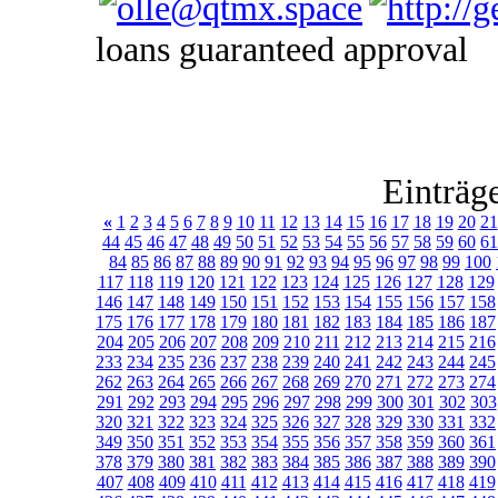
loans guaranteed approval
Einträg
«
1
2
3
4
5
6
7
8
9
10
11
12
13
14
15
16
17
18
19
20
21
44
45
46
47
48
49
50
51
52
53
54
55
56
57
58
59
60
61
84
85
86
87
88
89
90
91
92
93
94
95
96
97
98
99
100
117
118
119
120
121
122
123
124
125
126
127
128
129
146
147
148
149
150
151
152
153
154
155
156
157
158
175
176
177
178
179
180
181
182
183
184
185
186
187
204
205
206
207
208
209
210
211
212
213
214
215
216
233
234
235
236
237
238
239
240
241
242
243
244
245
262
263
264
265
266
267
268
269
270
271
272
273
274
291
292
293
294
295
296
297
298
299
300
301
302
303
320
321
322
323
324
325
326
327
328
329
330
331
332
349
350
351
352
353
354
355
356
357
358
359
360
361
378
379
380
381
382
383
384
385
386
387
388
389
390
407
408
409
410
411
412
413
414
415
416
417
418
419