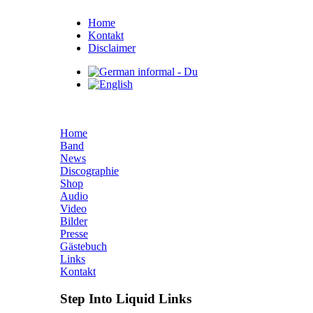
Home
Kontakt
Disclaimer
Home
Band
News
Discographie
Shop
Audio
Video
Bilder
Presse
Gästebuch
Links
Kontakt
Step Into Liquid Links