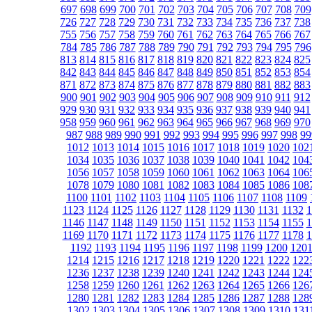
697
698
699
700
701
702
703
704
705
706
707
708
709
726
727
728
729
730
731
732
733
734
735
736
737
738
755
756
757
758
759
760
761
762
763
764
765
766
767
784
785
786
787
788
789
790
791
792
793
794
795
796
813
814
815
816
817
818
819
820
821
822
823
824
825
842
843
844
845
846
847
848
849
850
851
852
853
854
871
872
873
874
875
876
877
878
879
880
881
882
883
900
901
902
903
904
905
906
907
908
909
910
911
912
929
930
931
932
933
934
935
936
937
938
939
940
941
958
959
960
961
962
963
964
965
966
967
968
969
970
987
988
989
990
991
992
993
994
995
996
997
998
99
1012
1013
1014
1015
1016
1017
1018
1019
1020
102
1034
1035
1036
1037
1038
1039
1040
1041
1042
104
1056
1057
1058
1059
1060
1061
1062
1063
1064
106
1078
1079
1080
1081
1082
1083
1084
1085
1086
108
1100
1101
1102
1103
1104
1105
1106
1107
1108
1109
1123
1124
1125
1126
1127
1128
1129
1130
1131
1132
1
1146
1147
1148
1149
1150
1151
1152
1153
1154
1155
1
1169
1170
1171
1172
1173
1174
1175
1176
1177
1178
1
1192
1193
1194
1195
1196
1197
1198
1199
1200
120
1214
1215
1216
1217
1218
1219
1220
1221
1222
122
1236
1237
1238
1239
1240
1241
1242
1243
1244
124
1258
1259
1260
1261
1262
1263
1264
1265
1266
126
1280
1281
1282
1283
1284
1285
1286
1287
1288
128
1302
1303
1304
1305
1306
1307
1308
1309
1310
131