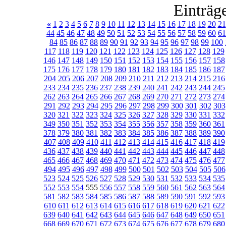
Einträg
«
1
2
3
4
5
6
7
8
9
10
11
12
13
14
15
16
17
18
19
20
21
44
45
46
47
48
49
50
51
52
53
54
55
56
57
58
59
60
61
84
85
86
87
88
89
90
91
92
93
94
95
96
97
98
99
100
117
118
119
120
121
122
123
124
125
126
127
128
129
146
147
148
149
150
151
152
153
154
155
156
157
158
175
176
177
178
179
180
181
182
183
184
185
186
187
204
205
206
207
208
209
210
211
212
213
214
215
216
233
234
235
236
237
238
239
240
241
242
243
244
245
262
263
264
265
266
267
268
269
270
271
272
273
274
291
292
293
294
295
296
297
298
299
300
301
302
303
320
321
322
323
324
325
326
327
328
329
330
331
332
349
350
351
352
353
354
355
356
357
358
359
360
361
378
379
380
381
382
383
384
385
386
387
388
389
390
407
408
409
410
411
412
413
414
415
416
417
418
419
436
437
438
439
440
441
442
443
444
445
446
447
448
465
466
467
468
469
470
471
472
473
474
475
476
477
494
495
496
497
498
499
500
501
502
503
504
505
506
523
524
525
526
527
528
529
530
531
532
533
534
535
552
553
554
555
556
557
558
559
560
561
562
563
564
581
582
583
584
585
586
587
588
589
590
591
592
593
610
611
612
613
614
615
616
617
618
619
620
621
622
639
640
641
642
643
644
645
646
647
648
649
650
651
668
669
670
671
672
673
674
675
676
677
678
679
680