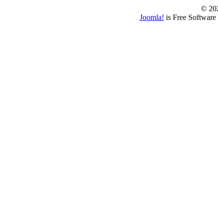
© 202
Joomla!
is Free Software