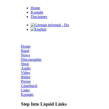
Home
Kontakt
Disclaimer
Home
Band
News
Discographie
Shop
Audio
Video
Bilder
Presse
Gästebuch
Links
Kontakt
Step Into Liquid Links