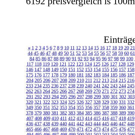
6192 preisvergleich is 100
Einträg
«
1
2
3
4
5
6
7
8
9
10
11
12
13
14
15
16
17
18
19
20
21
44
45
46
47
48
49
50
51
52
53
54
55
56
57
58
59
60
61
84
85
86
87
88
89
90
91
92
93
94
95
96
97
98
99
100
117
118
119
120
121
122
123
124
125
126
127
128
129
146
147
148
149
150
151
152
153
154
155
156
157
158
175
176
177
178
179
180
181
182
183
184
185
186
187
204
205
206
207
208
209
210
211
212
213
214
215
216
233
234
235
236
237
238
239
240
241
242
243
244
245
262
263
264
265
266
267
268
269
270
271
272
273
274
291
292
293
294
295
296
297
298
299
300
301
302
303
320
321
322
323
324
325
326
327
328
329
330
331
332
349
350
351
352
353
354
355
356
357
358
359
360
361
378
379
380
381
382
383
384
385
386
387
388
389
390
407
408
409
410
411
412
413
414
415
416
417
418
419
436
437
438
439
440
441
442
443
444
445
446
447
448
465
466
467
468
469
470
471
472
473
474
475
476
477
494
495
496
497
498
499
500
501
502
503
504
505
506