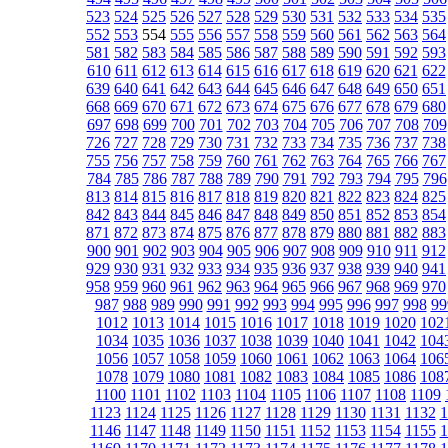
523
524
525
526
527
528
529
530
531
532
533
534
535
552
553
554
555
556
557
558
559
560
561
562
563
564
581
582
583
584
585
586
587
588
589
590
591
592
593
610
611
612
613
614
615
616
617
618
619
620
621
622
639
640
641
642
643
644
645
646
647
648
649
650
651
668
669
670
671
672
673
674
675
676
677
678
679
680
697
698
699
700
701
702
703
704
705
706
707
708
709
726
727
728
729
730
731
732
733
734
735
736
737
738
755
756
757
758
759
760
761
762
763
764
765
766
767
784
785
786
787
788
789
790
791
792
793
794
795
796
813
814
815
816
817
818
819
820
821
822
823
824
825
842
843
844
845
846
847
848
849
850
851
852
853
854
871
872
873
874
875
876
877
878
879
880
881
882
883
900
901
902
903
904
905
906
907
908
909
910
911
912
929
930
931
932
933
934
935
936
937
938
939
940
941
958
959
960
961
962
963
964
965
966
967
968
969
970
987
988
989
990
991
992
993
994
995
996
997
998
99
1012
1013
1014
1015
1016
1017
1018
1019
1020
102
1034
1035
1036
1037
1038
1039
1040
1041
1042
104
1056
1057
1058
1059
1060
1061
1062
1063
1064
106
1078
1079
1080
1081
1082
1083
1084
1085
1086
108
1100
1101
1102
1103
1104
1105
1106
1107
1108
1109
1123
1124
1125
1126
1127
1128
1129
1130
1131
1132
1
1146
1147
1148
1149
1150
1151
1152
1153
1154
1155
1