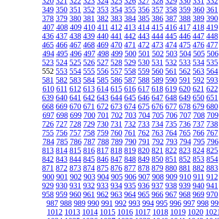
320
321
322
323
324
325
326
327
328
329
330
331
332
349
350
351
352
353
354
355
356
357
358
359
360
361
378
379
380
381
382
383
384
385
386
387
388
389
390
407
408
409
410
411
412
413
414
415
416
417
418
419
436
437
438
439
440
441
442
443
444
445
446
447
448
465
466
467
468
469
470
471
472
473
474
475
476
477
494
495
496
497
498
499
500
501
502
503
504
505
506
523
524
525
526
527
528
529
530
531
532
533
534
535
552
553
554
555
556
557
558
559
560
561
562
563
564
581
582
583
584
585
586
587
588
589
590
591
592
593
610
611
612
613
614
615
616
617
618
619
620
621
622
639
640
641
642
643
644
645
646
647
648
649
650
651
668
669
670
671
672
673
674
675
676
677
678
679
680
697
698
699
700
701
702
703
704
705
706
707
708
709
726
727
728
729
730
731
732
733
734
735
736
737
738
755
756
757
758
759
760
761
762
763
764
765
766
767
784
785
786
787
788
789
790
791
792
793
794
795
796
813
814
815
816
817
818
819
820
821
822
823
824
825
842
843
844
845
846
847
848
849
850
851
852
853
854
871
872
873
874
875
876
877
878
879
880
881
882
883
900
901
902
903
904
905
906
907
908
909
910
911
912
929
930
931
932
933
934
935
936
937
938
939
940
941
958
959
960
961
962
963
964
965
966
967
968
969
970
987
988
989
990
991
992
993
994
995
996
997
998
99
1012
1013
1014
1015
1016
1017
1018
1019
1020
102