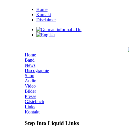
Home
Kontakt
Disclaimer
Home
Band
News
Discographie
Shop
Audio
Video
Bilder
Presse
Gästebuch
Links
Kontakt
Step Into Liquid Links