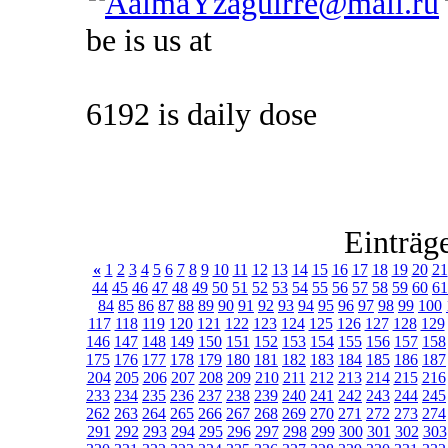
be is us at
6192 is daily dose
Einträg
«
1
2
3
4
5
6
7
8
9
10
11
12
13
14
15
16
17
18
19
20
21
44
45
46
47
48
49
50
51
52
53
54
55
56
57
58
59
60
61
84
85
86
87
88
89
90
91
92
93
94
95
96
97
98
99
100
117
118
119
120
121
122
123
124
125
126
127
128
129
146
147
148
149
150
151
152
153
154
155
156
157
158
175
176
177
178
179
180
181
182
183
184
185
186
187
204
205
206
207
208
209
210
211
212
213
214
215
216
233
234
235
236
237
238
239
240
241
242
243
244
245
262
263
264
265
266
267
268
269
270
271
272
273
274
291
292
293
294
295
296
297
298
299
300
301
302
303