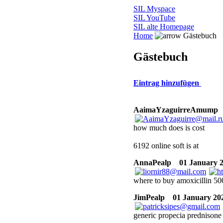
SIL Myspace
SIL YouTube
SIL alte Homepage
Home
Gästebuch
Gästebuch
Eintrag hinzufügen
AaimaYzaguirreAmump
how much does is cost
6192 online soft is at
AnnaPealp
01 January 2
where to buy amoxicillin 50
JimPealp
01 January 202
generic propecia prednisone 