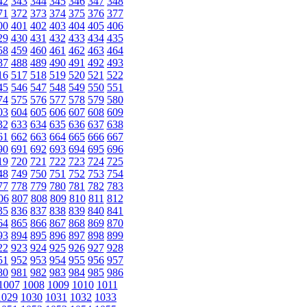
42
343
344
345
346
347
348
71
372
373
374
375
376
377
00
401
402
403
404
405
406
29
430
431
432
433
434
435
58
459
460
461
462
463
464
87
488
489
490
491
492
493
16
517
518
519
520
521
522
45
546
547
548
549
550
551
74
575
576
577
578
579
580
03
604
605
606
607
608
609
32
633
634
635
636
637
638
61
662
663
664
665
666
667
90
691
692
693
694
695
696
19
720
721
722
723
724
725
48
749
750
751
752
753
754
77
778
779
780
781
782
783
06
807
808
809
810
811
812
35
836
837
838
839
840
841
64
865
866
867
868
869
870
93
894
895
896
897
898
899
22
923
924
925
926
927
928
51
952
953
954
955
956
957
80
981
982
983
984
985
986
1007
1008
1009
1010
1011
1029
1030
1031
1032
1033