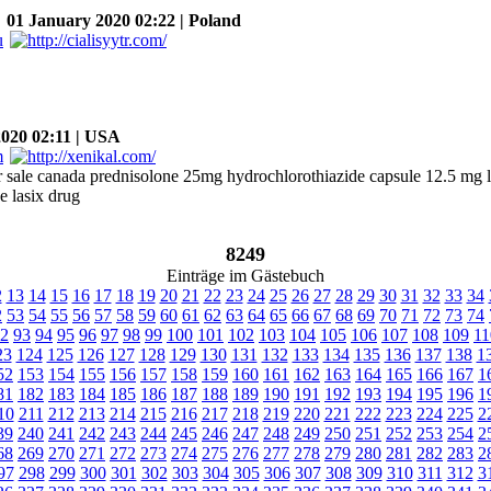
01 January 2020 02:22 | Poland
020 02:11 | USA
r sale canada prednisolone 25mg hydrochlorothiazide capsule 12.5 mg lis
e lasix drug
8249
Einträge im Gästebuch
2
13
14
15
16
17
18
19
20
21
22
23
24
25
26
27
28
29
30
31
32
33
34
2
53
54
55
56
57
58
59
60
61
62
63
64
65
66
67
68
69
70
71
72
73
74
2
93
94
95
96
97
98
99
100
101
102
103
104
105
106
107
108
109
11
23
124
125
126
127
128
129
130
131
132
133
134
135
136
137
138
1
52
153
154
155
156
157
158
159
160
161
162
163
164
165
166
167
1
81
182
183
184
185
186
187
188
189
190
191
192
193
194
195
196
1
10
211
212
213
214
215
216
217
218
219
220
221
222
223
224
225
2
39
240
241
242
243
244
245
246
247
248
249
250
251
252
253
254
2
68
269
270
271
272
273
274
275
276
277
278
279
280
281
282
283
2
97
298
299
300
301
302
303
304
305
306
307
308
309
310
311
312
3