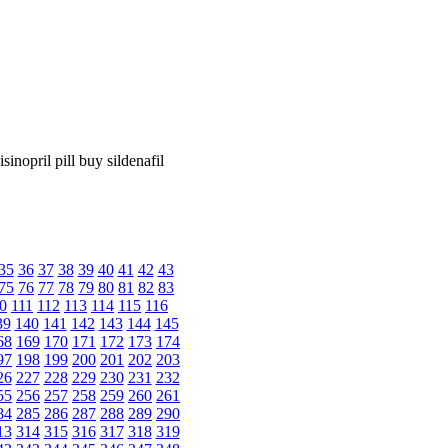
inopril pill buy sildenafil
35
36
37
38
39
40
41
42
43
75
76
77
78
79
80
81
82
83
0
111
112
113
114
115
116
39
140
141
142
143
144
145
68
169
170
171
172
173
174
97
198
199
200
201
202
203
26
227
228
229
230
231
232
55
256
257
258
259
260
261
84
285
286
287
288
289
290
13
314
315
316
317
318
319