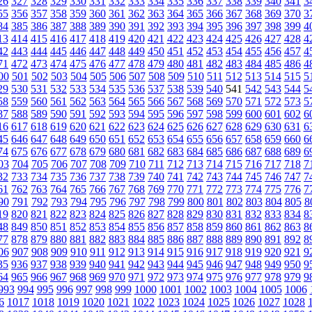
26
327
328
329
330
331
332
333
334
335
336
337
338
339
340
341
3
55
356
357
358
359
360
361
362
363
364
365
366
367
368
369
370
3
84
385
386
387
388
389
390
391
392
393
394
395
396
397
398
399
4
13
414
415
416
417
418
419
420
421
422
423
424
425
426
427
428
4
42
443
444
445
446
447
448
449
450
451
452
453
454
455
456
457
4
71
472
473
474
475
476
477
478
479
480
481
482
483
484
485
486
4
00
501
502
503
504
505
506
507
508
509
510
511
512
513
514
515
5
29
530
531
532
533
534
535
536
537
538
539
540
541
542
543
544
5
58
559
560
561
562
563
564
565
566
567
568
569
570
571
572
573
5
87
588
589
590
591
592
593
594
595
596
597
598
599
600
601
602
6
16
617
618
619
620
621
622
623
624
625
626
627
628
629
630
631
6
45
646
647
648
649
650
651
652
653
654
655
656
657
658
659
660
6
74
675
676
677
678
679
680
681
682
683
684
685
686
687
688
689
6
03
704
705
706
707
708
709
710
711
712
713
714
715
716
717
718
7
32
733
734
735
736
737
738
739
740
741
742
743
744
745
746
747
7
61
762
763
764
765
766
767
768
769
770
771
772
773
774
775
776
7
90
791
792
793
794
795
796
797
798
799
800
801
802
803
804
805
8
19
820
821
822
823
824
825
826
827
828
829
830
831
832
833
834
8
48
849
850
851
852
853
854
855
856
857
858
859
860
861
862
863
8
77
878
879
880
881
882
883
884
885
886
887
888
889
890
891
892
8
06
907
908
909
910
911
912
913
914
915
916
917
918
919
920
921
9
35
936
937
938
939
940
941
942
943
944
945
946
947
948
949
950
9
64
965
966
967
968
969
970
971
972
973
974
975
976
977
978
979
9
993
994
995
996
997
998
999
1000
1001
1002
1003
1004
1005
1006
6
1017
1018
1019
1020
1021
1022
1023
1024
1025
1026
1027
1028