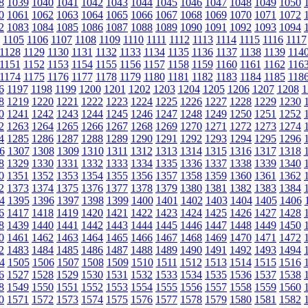
8
1039
1040
1041
1042
1043
1044
1045
1046
1047
1048
1049
1050
0
1061
1062
1063
1064
1065
1066
1067
1068
1069
1070
1071
1072
2
1083
1084
1085
1086
1087
1088
1089
1090
1091
1092
1093
1094
1105
1106
1107
1108
1109
1110
1111
1112
1113
1114
1115
1116
1117
1128
1129
1130
1131
1132
1133
1134
1135
1136
1137
1138
1139
114
1151
1152
1153
1154
1155
1156
1157
1158
1159
1160
1161
1162
116
1174
1175
1176
1177
1178
1179
1180
1181
1182
1183
1184
1185
118
6
1197
1198
1199
1200
1201
1202
1203
1204
1205
1206
1207
1208
1
8
1219
1220
1221
1222
1223
1224
1225
1226
1227
1228
1229
1230
0
1241
1242
1243
1244
1245
1246
1247
1248
1249
1250
1251
1252
2
1263
1264
1265
1266
1267
1268
1269
1270
1271
1272
1273
1274
4
1285
1286
1287
1288
1289
1290
1291
1292
1293
1294
1295
1296
6
1307
1308
1309
1310
1311
1312
1313
1314
1315
1316
1317
1318
8
1329
1330
1331
1332
1333
1334
1335
1336
1337
1338
1339
1340
0
1351
1352
1353
1354
1355
1356
1357
1358
1359
1360
1361
1362
2
1373
1374
1375
1376
1377
1378
1379
1380
1381
1382
1383
1384
4
1395
1396
1397
1398
1399
1400
1401
1402
1403
1404
1405
1406
6
1417
1418
1419
1420
1421
1422
1423
1424
1425
1426
1427
1428
8
1439
1440
1441
1442
1443
1444
1445
1446
1447
1448
1449
1450
0
1461
1462
1463
1464
1465
1466
1467
1468
1469
1470
1471
1472
2
1483
1484
1485
1486
1487
1488
1489
1490
1491
1492
1493
1494
4
1505
1506
1507
1508
1509
1510
1511
1512
1513
1514
1515
1516
6
1527
1528
1529
1530
1531
1532
1533
1534
1535
1536
1537
1538
8
1549
1550
1551
1552
1553
1554
1555
1556
1557
1558
1559
1560
0
1571
1572
1573
1574
1575
1576
1577
1578
1579
1580
1581
1582