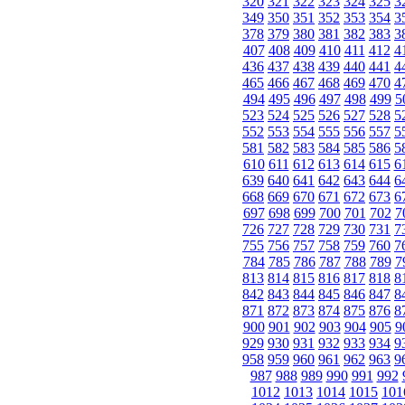
320
321
322
323
324
325
3
349
350
351
352
353
354
3
378
379
380
381
382
383
3
407
408
409
410
411
412
4
436
437
438
439
440
441
4
465
466
467
468
469
470
4
494
495
496
497
498
499
5
523
524
525
526
527
528
5
552
553
554
555
556
557
5
581
582
583
584
585
586
5
610
611
612
613
614
615
6
639
640
641
642
643
644
6
668
669
670
671
672
673
6
697
698
699
700
701
702
7
726
727
728
729
730
731
7
755
756
757
758
759
760
7
784
785
786
787
788
789
7
813
814
815
816
817
818
8
842
843
844
845
846
847
8
871
872
873
874
875
876
8
900
901
902
903
904
905
9
929
930
931
932
933
934
9
958
959
960
961
962
963
9
987
988
989
990
991
992
1012
1013
1014
1015
101