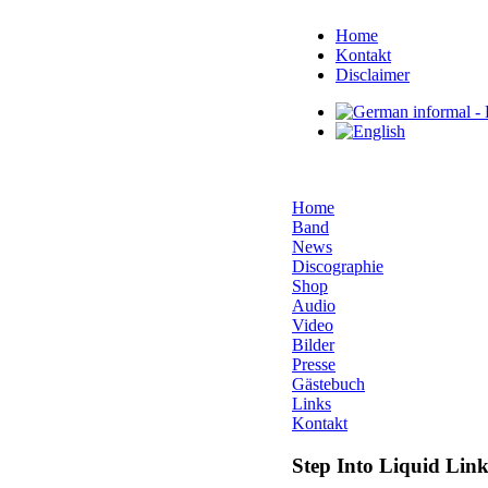
Home
Kontakt
Disclaimer
Home
Band
News
Discographie
Shop
Audio
Video
Bilder
Presse
Gästebuch
Links
Kontakt
Step Into Liquid Link