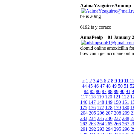
AaimaYzaguirreAmump
be is 20mg
6192 is y corazo
AnnaPealp
01 January 2
clomid online amoxicillin fo
how can i get accutane onlin
«
1
2
3
4
5
6
7
8
9
10
11
1
44
45
46
47
48
49
50
51
5
84
85
86
87
88
89
90
91
9
117
118
119
120
121
122
1
146
147
148
149
150
151
1
175
176
177
178
179
180
1
204
205
206
207
208
209
2
233
234
235
236
237
238
2
262
263
264
265
266
267
2
291
292
293
294
295
296
2