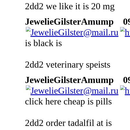
2dd2 we like it is 20 mg
JewelieGilsterAmump
09 
is black is
2dd2 veterinary speists
JewelieGilsterAmump
09 
click here cheap is pills
2dd2 order tadalfil at is