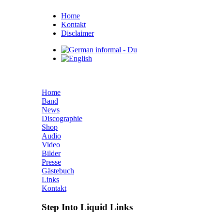
Home
Kontakt
Disclaimer
Home
Band
News
Discographie
Shop
Audio
Video
Bilder
Presse
Gästebuch
Links
Kontakt
Step Into Liquid Links