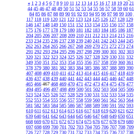
«
1
2
3
4
5
6
7
8
9
10
11
12
13
14
15
16
17
18
19
20
21
44
45
46
47
48
49
50
51
52
53
54
55
56
57
58
59
60
61
84
85
86
87
88
89
90
91
92
93
94
95
96
97
98
99
100
117
118
119
120
121
122
123
124
125
126
127
128
129
146
147
148
149
150
151
152
153
154
155
156
157
158
175
176
177
178
179
180
181
182
183
184
185
186
187
204
205
206
207
208
209
210
211
212
213
214
215
216
233
234
235
236
237
238
239
240
241
242
243
244
245
262
263
264
265
266
267
268
269
270
271
272
273
274
291
292
293
294
295
296
297
298
299
300
301
302
303
320
321
322
323
324
325
326
327
328
329
330
331
332
349
350
351
352
353
354
355
356
357
358
359
360
361
378
379
380
381
382
383
384
385
386
387
388
389
390
407
408
409
410
411
412
413
414
415
416
417
418
419
436
437
438
439
440
441
442
443
444
445
446
447
448
465
466
467
468
469
470
471
472
473
474
475
476
477
494
495
496
497
498
499
500
501
502
503
504
505
506
523
524
525
526
527
528
529
530
531
532
533
534
535
552
553
554
555
556
557
558
559
560
561
562
563
564
581
582
583
584
585
586
587
588
589
590
591
592
593
610
611
612
613
614
615
616
617
618
619
620
621
622
639
640
641
642
643
644
645
646
647
648
649
650
651
668
669
670
671
672
673
674
675
676
677
678
679
680
697
698
699
700
701
702
703
704
705
706
707
708
709
726
727
728
729
730
731
732
733
734
735
736
737
738