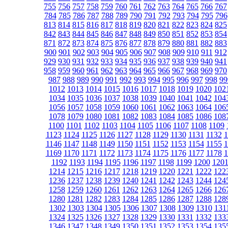
755
756
757
758
759
760
761
762
763
764
765
766
767
784
785
786
787
788
789
790
791
792
793
794
795
796
813
814
815
816
817
818
819
820
821
822
823
824
825
842
843
844
845
846
847
848
849
850
851
852
853
854
871
872
873
874
875
876
877
878
879
880
881
882
883
900
901
902
903
904
905
906
907
908
909
910
911
912
929
930
931
932
933
934
935
936
937
938
939
940
941
958
959
960
961
962
963
964
965
966
967
968
969
970
987
988
989
990
991
992
993
994
995
996
997
998
99
1012
1013
1014
1015
1016
1017
1018
1019
1020
102
1034
1035
1036
1037
1038
1039
1040
1041
1042
104
1056
1057
1058
1059
1060
1061
1062
1063
1064
106
1078
1079
1080
1081
1082
1083
1084
1085
1086
108
1100
1101
1102
1103
1104
1105
1106
1107
1108
1109
1123
1124
1125
1126
1127
1128
1129
1130
1131
1132
1
1146
1147
1148
1149
1150
1151
1152
1153
1154
1155
1
1169
1170
1171
1172
1173
1174
1175
1176
1177
1178
1
1192
1193
1194
1195
1196
1197
1198
1199
1200
120
1214
1215
1216
1217
1218
1219
1220
1221
1222
122
1236
1237
1238
1239
1240
1241
1242
1243
1244
124
1258
1259
1260
1261
1262
1263
1264
1265
1266
126
1280
1281
1282
1283
1284
1285
1286
1287
1288
128
1302
1303
1304
1305
1306
1307
1308
1309
1310
131
1324
1325
1326
1327
1328
1329
1330
1331
1332
133
1346
1347
1348
1349
1350
1351
1352
1353
1354
135