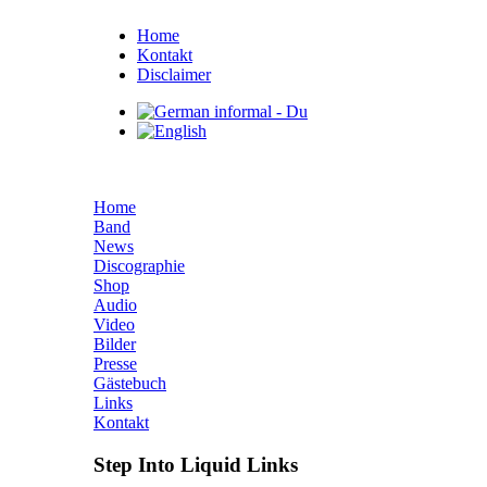
Home
Kontakt
Disclaimer
Home
Band
News
Discographie
Shop
Audio
Video
Bilder
Presse
Gästebuch
Links
Kontakt
Step Into Liquid Links