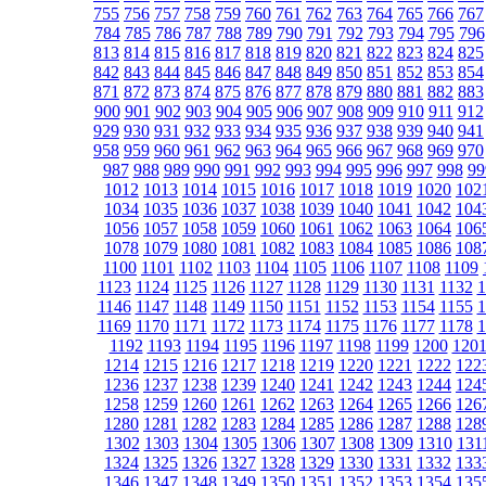
755
756
757
758
759
760
761
762
763
764
765
766
767
784
785
786
787
788
789
790
791
792
793
794
795
796
813
814
815
816
817
818
819
820
821
822
823
824
825
842
843
844
845
846
847
848
849
850
851
852
853
854
871
872
873
874
875
876
877
878
879
880
881
882
883
900
901
902
903
904
905
906
907
908
909
910
911
912
929
930
931
932
933
934
935
936
937
938
939
940
941
958
959
960
961
962
963
964
965
966
967
968
969
970
987
988
989
990
991
992
993
994
995
996
997
998
99
1012
1013
1014
1015
1016
1017
1018
1019
1020
102
1034
1035
1036
1037
1038
1039
1040
1041
1042
104
1056
1057
1058
1059
1060
1061
1062
1063
1064
106
1078
1079
1080
1081
1082
1083
1084
1085
1086
108
1100
1101
1102
1103
1104
1105
1106
1107
1108
1109
1123
1124
1125
1126
1127
1128
1129
1130
1131
1132
1
1146
1147
1148
1149
1150
1151
1152
1153
1154
1155
1
1169
1170
1171
1172
1173
1174
1175
1176
1177
1178
1
1192
1193
1194
1195
1196
1197
1198
1199
1200
120
1214
1215
1216
1217
1218
1219
1220
1221
1222
122
1236
1237
1238
1239
1240
1241
1242
1243
1244
124
1258
1259
1260
1261
1262
1263
1264
1265
1266
126
1280
1281
1282
1283
1284
1285
1286
1287
1288
128
1302
1303
1304
1305
1306
1307
1308
1309
1310
131
1324
1325
1326
1327
1328
1329
1330
1331
1332
133
1346
1347
1348
1349
1350
1351
1352
1353
1354
135