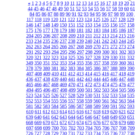
«
1
2
3
4
5
6
7
8
9
10
11
12
13
14
15
16
17
18
19
20
21
44
45
46
47
48
49
50
51
52
53
54
55
56
57
58
59
60
61
84
85
86
87
88
89
90
91
92
93
94
95
96
97
98
99
100
117
118
119
120
121
122
123
124
125
126
127
128
129
146
147
148
149
150
151
152
153
154
155
156
157
158
175
176
177
178
179
180
181
182
183
184
185
186
187
204
205
206
207
208
209
210
211
212
213
214
215
216
233
234
235
236
237
238
239
240
241
242
243
244
245
262
263
264
265
266
267
268
269
270
271
272
273
274
291
292
293
294
295
296
297
298
299
300
301
302
303
320
321
322
323
324
325
326
327
328
329
330
331
332
349
350
351
352
353
354
355
356
357
358
359
360
361
378
379
380
381
382
383
384
385
386
387
388
389
390
407
408
409
410
411
412
413
414
415
416
417
418
419
436
437
438
439
440
441
442
443
444
445
446
447
448
465
466
467
468
469
470
471
472
473
474
475
476
477
494
495
496
497
498
499
500
501
502
503
504
505
506
523
524
525
526
527
528
529
530
531
532
533
534
535
552
553
554
555
556
557
558
559
560
561
562
563
564
581
582
583
584
585
586
587
588
589
590
591
592
593
610
611
612
613
614
615
616
617
618
619
620
621
622
639
640
641
642
643
644
645
646
647
648
649
650
651
668
669
670
671
672
673
674
675
676
677
678
679
680
697
698
699
700
701
702
703
704
705
706
707
708
709
726
727
728
729
730
731
732
733
734
735
736
737
738