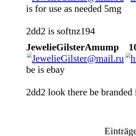
is for use as needed 5mg
2dd2 is softnz194
JewelieGilsterAmump
10 
be is ebay
2dd2 look there be branded 
Einträg