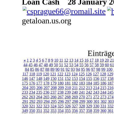
Loan Cash
28 January 20
getaloan.us.org
Einträg
«
1
2
3
4
5
6
7
8
9
10
11
12
13
14
15
16
17
18
19
20
21
44
45
46
47
48
49
50
51
52
53
54
55
56
57
58
59
60
61
84
85
86
87
88
89
90
91
92
93
94
95
96
97
98
99
100
117
118
119
120
121
122
123
124
125
126
127
128
129
146
147
148
149
150
151
152
153
154
155
156
157
158
175
176
177
178
179
180
181
182
183
184
185
186
187
204
205
206
207
208
209
210
211
212
213
214
215
216
233
234
235
236
237
238
239
240
241
242
243
244
245
262
263
264
265
266
267
268
269
270
271
272
273
274
291
292
293
294
295
296
297
298
299
300
301
302
303
320
321
322
323
324
325
326
327
328
329
330
331
332
349
350
351
352
353
354
355
356
357
358
359
360
361