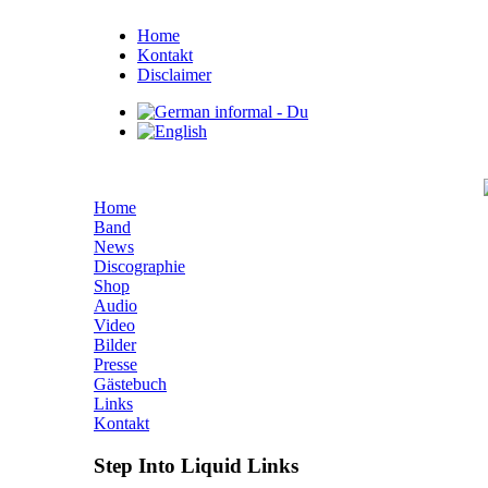
Home
Kontakt
Disclaimer
Home
Band
News
Discographie
Shop
Audio
Video
Bilder
Presse
Gästebuch
Links
Kontakt
Step Into Liquid Links