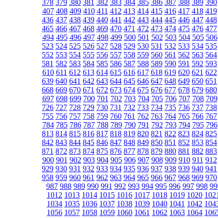
378
379
380
381
382
383
384
385
386
387
388
389
390
407
408
409
410
411
412
413
414
415
416
417
418
419
436
437
438
439
440
441
442
443
444
445
446
447
448
465
466
467
468
469
470
471
472
473
474
475
476
477
494
495
496
497
498
499
500
501
502
503
504
505
506
523
524
525
526
527
528
529
530
531
532
533
534
535
552
553
554
555
556
557
558
559
560
561
562
563
564
581
582
583
584
585
586
587
588
589
590
591
592
593
610
611
612
613
614
615
616
617
618
619
620
621
622
639
640
641
642
643
644
645
646
647
648
649
650
651
668
669
670
671
672
673
674
675
676
677
678
679
680
697
698
699
700
701
702
703
704
705
706
707
708
709
726
727
728
729
730
731
732
733
734
735
736
737
738
755
756
757
758
759
760
761
762
763
764
765
766
767
784
785
786
787
788
789
790
791
792
793
794
795
796
813
814
815
816
817
818
819
820
821
822
823
824
825
842
843
844
845
846
847
848
849
850
851
852
853
854
871
872
873
874
875
876
877
878
879
880
881
882
883
900
901
902
903
904
905
906
907
908
909
910
911
912
929
930
931
932
933
934
935
936
937
938
939
940
941
958
959
960
961
962
963
964
965
966
967
968
969
970
987
988
989
990
991
992
993
994
995
996
997
998
99
1012
1013
1014
1015
1016
1017
1018
1019
1020
102
1034
1035
1036
1037
1038
1039
1040
1041
1042
104
1056
1057
1058
1059
1060
1061
1062
1063
1064
106