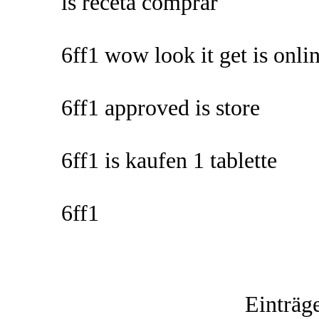
is receta comprar
6ff1 wow look it get is onli
6ff1 approved is store
6ff1 is kaufen 1 tablette
6ff1
Einträg