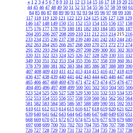
«
1
2
3
4
5
6
7
8
9
10
11
12
13
14
15
16
17
18
19
20
21
44
45
46
47
48
49
50
51
52
53
54
55
56
57
58
59
60
61
84
85
86
87
88
89
90
91
92
93
94
95
96
97
98
99
100
117
118
119
120
121
122
123
124
125
126
127
128
129
146
147
148
149
150
151
152
153
154
155
156
157
158
175
176
177
178
179
180
181
182
183
184
185
186
187
204
205
206
207
208
209
210
211
212
213
214
215
216
233
234
235
236
237
238
239
240
241
242
243
244
245
262
263
264
265
266
267
268
269
270
271
272
273
274
291
292
293
294
295
296
297
298
299
300
301
302
303
320
321
322
323
324
325
326
327
328
329
330
331
332
349
350
351
352
353
354
355
356
357
358
359
360
361
378
379
380
381
382
383
384
385
386
387
388
389
390
407
408
409
410
411
412
413
414
415
416
417
418
419
436
437
438
439
440
441
442
443
444
445
446
447
448
465
466
467
468
469
470
471
472
473
474
475
476
477
494
495
496
497
498
499
500
501
502
503
504
505
506
523
524
525
526
527
528
529
530
531
532
533
534
535
552
553
554
555
556
557
558
559
560
561
562
563
564
581
582
583
584
585
586
587
588
589
590
591
592
593
610
611
612
613
614
615
616
617
618
619
620
621
622
639
640
641
642
643
644
645
646
647
648
649
650
651
668
669
670
671
672
673
674
675
676
677
678
679
680
697
698
699
700
701
702
703
704
705
706
707
708
709
726
727
728
729
730
731
732
733
734
735
736
737
738