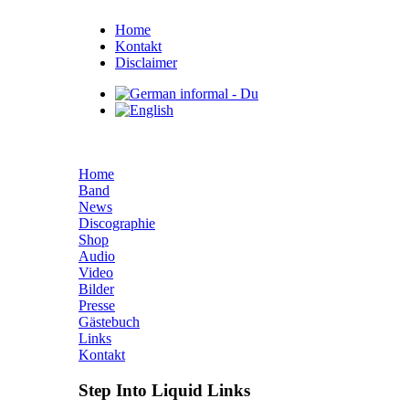
Home
Kontakt
Disclaimer
Home
Band
News
Discographie
Shop
Audio
Video
Bilder
Presse
Gästebuch
Links
Kontakt
Step Into Liquid Links