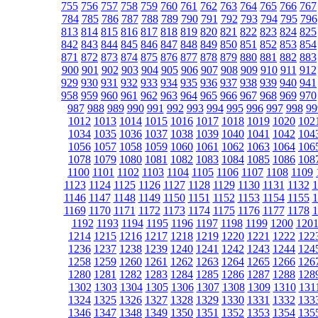
755
756
757
758
759
760
761
762
763
764
765
766
767
784
785
786
787
788
789
790
791
792
793
794
795
796
813
814
815
816
817
818
819
820
821
822
823
824
825
842
843
844
845
846
847
848
849
850
851
852
853
854
871
872
873
874
875
876
877
878
879
880
881
882
883
900
901
902
903
904
905
906
907
908
909
910
911
912
929
930
931
932
933
934
935
936
937
938
939
940
941
958
959
960
961
962
963
964
965
966
967
968
969
970
987
988
989
990
991
992
993
994
995
996
997
998
99
1012
1013
1014
1015
1016
1017
1018
1019
1020
102
1034
1035
1036
1037
1038
1039
1040
1041
1042
104
1056
1057
1058
1059
1060
1061
1062
1063
1064
106
1078
1079
1080
1081
1082
1083
1084
1085
1086
108
1100
1101
1102
1103
1104
1105
1106
1107
1108
1109
1123
1124
1125
1126
1127
1128
1129
1130
1131
1132
1
1146
1147
1148
1149
1150
1151
1152
1153
1154
1155
1
1169
1170
1171
1172
1173
1174
1175
1176
1177
1178
1
1192
1193
1194
1195
1196
1197
1198
1199
1200
120
1214
1215
1216
1217
1218
1219
1220
1221
1222
122
1236
1237
1238
1239
1240
1241
1242
1243
1244
124
1258
1259
1260
1261
1262
1263
1264
1265
1266
126
1280
1281
1282
1283
1284
1285
1286
1287
1288
128
1302
1303
1304
1305
1306
1307
1308
1309
1310
131
1324
1325
1326
1327
1328
1329
1330
1331
1332
133
1346
1347
1348
1349
1350
1351
1352
1353
1354
135