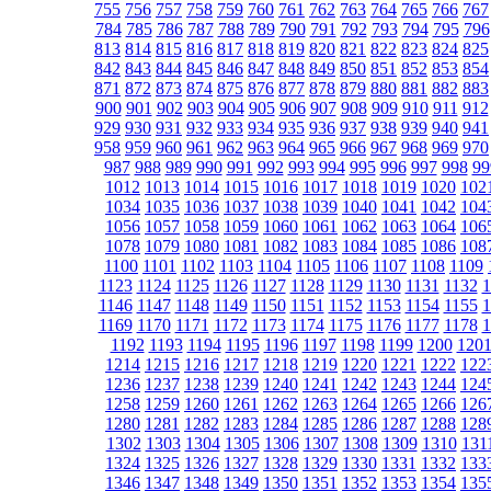
755
756
757
758
759
760
761
762
763
764
765
766
767
784
785
786
787
788
789
790
791
792
793
794
795
796
813
814
815
816
817
818
819
820
821
822
823
824
825
842
843
844
845
846
847
848
849
850
851
852
853
854
871
872
873
874
875
876
877
878
879
880
881
882
883
900
901
902
903
904
905
906
907
908
909
910
911
912
929
930
931
932
933
934
935
936
937
938
939
940
941
958
959
960
961
962
963
964
965
966
967
968
969
970
987
988
989
990
991
992
993
994
995
996
997
998
99
1012
1013
1014
1015
1016
1017
1018
1019
1020
102
1034
1035
1036
1037
1038
1039
1040
1041
1042
104
1056
1057
1058
1059
1060
1061
1062
1063
1064
106
1078
1079
1080
1081
1082
1083
1084
1085
1086
108
1100
1101
1102
1103
1104
1105
1106
1107
1108
1109
1123
1124
1125
1126
1127
1128
1129
1130
1131
1132
1
1146
1147
1148
1149
1150
1151
1152
1153
1154
1155
1
1169
1170
1171
1172
1173
1174
1175
1176
1177
1178
1
1192
1193
1194
1195
1196
1197
1198
1199
1200
120
1214
1215
1216
1217
1218
1219
1220
1221
1222
122
1236
1237
1238
1239
1240
1241
1242
1243
1244
124
1258
1259
1260
1261
1262
1263
1264
1265
1266
126
1280
1281
1282
1283
1284
1285
1286
1287
1288
128
1302
1303
1304
1305
1306
1307
1308
1309
1310
131
1324
1325
1326
1327
1328
1329
1330
1331
1332
133
1346
1347
1348
1349
1350
1351
1352
1353
1354
135