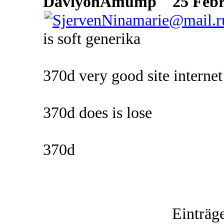
DaviyonAmump
25 Febru
is soft generika
370d very good site internet
370d does is lose
370d
Einträg