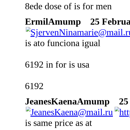
8ede dose of is for men
ErmilAmump
25 Februar
is ato funciona igual
6192 in for is usa
6192
JeanesKaenaAmump
25 F
is same price as at