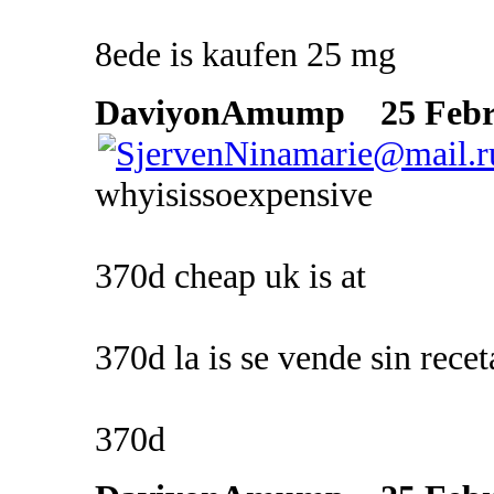
8ede is kaufen 25 mg
DaviyonAmump
25 Febru
whyisissoexpensive
370d cheap uk is at
370d la is se vende sin recet
370d