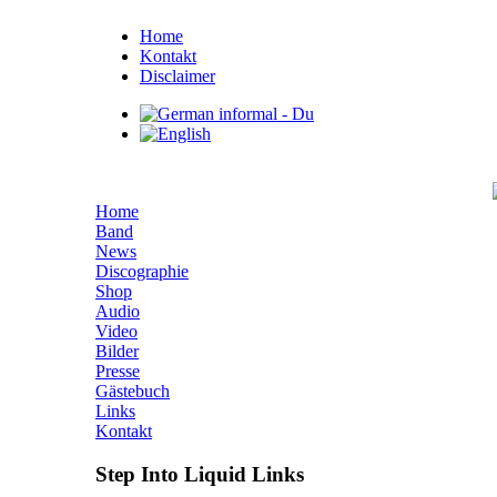
Home
Kontakt
Disclaimer
Home
Band
News
Discographie
Shop
Audio
Video
Bilder
Presse
Gästebuch
Links
Kontakt
Step Into Liquid Links