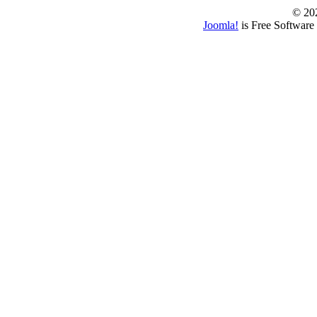
© 202
Joomla!
is Free Software