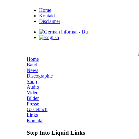
Home
Kontakt
Disclaimer
Home
Band
News
Discographie
Shop
Audio
Video
Bilder
Presse
Gästebuch
Links
Kontakt
Step Into Liquid Links