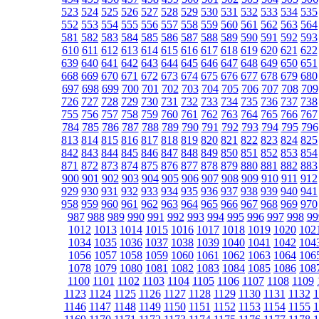
523
524
525
526
527
528
529
530
531
532
533
534
535
552
553
554
555
556
557
558
559
560
561
562
563
564
581
582
583
584
585
586
587
588
589
590
591
592
593
610
611
612
613
614
615
616
617
618
619
620
621
622
639
640
641
642
643
644
645
646
647
648
649
650
651
668
669
670
671
672
673
674
675
676
677
678
679
680
697
698
699
700
701
702
703
704
705
706
707
708
709
726
727
728
729
730
731
732
733
734
735
736
737
738
755
756
757
758
759
760
761
762
763
764
765
766
767
784
785
786
787
788
789
790
791
792
793
794
795
796
813
814
815
816
817
818
819
820
821
822
823
824
825
842
843
844
845
846
847
848
849
850
851
852
853
854
871
872
873
874
875
876
877
878
879
880
881
882
883
900
901
902
903
904
905
906
907
908
909
910
911
912
929
930
931
932
933
934
935
936
937
938
939
940
941
958
959
960
961
962
963
964
965
966
967
968
969
970
987
988
989
990
991
992
993
994
995
996
997
998
99
1012
1013
1014
1015
1016
1017
1018
1019
1020
102
1034
1035
1036
1037
1038
1039
1040
1041
1042
104
1056
1057
1058
1059
1060
1061
1062
1063
1064
106
1078
1079
1080
1081
1082
1083
1084
1085
1086
108
1100
1101
1102
1103
1104
1105
1106
1107
1108
1109
1123
1124
1125
1126
1127
1128
1129
1130
1131
1132
1
1146
1147
1148
1149
1150
1151
1152
1153
1154
1155
1