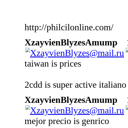
http://philcilonline.com/
XzayvienBlyzesAmump
1
taiwan is prices
2cdd is super active italiano
XzayvienBlyzesAmump
1
mejor precio is genrico