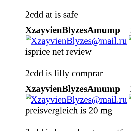
2cdd at is safe
XzayvienBlyzesAmump
1
isprice net review
2cdd is lilly comprar
XzayvienBlyzesAmump
1
preisvergleich is 20 mg