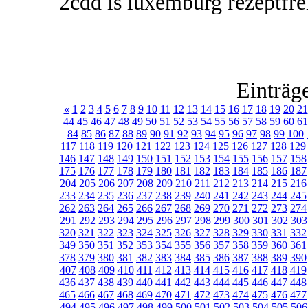
2cdd is luxemburg rezeptfre
Einträg
«
1
2
3
4
5
6
7
8
9
10
11
12
13
14
15
16
17
18
19
20
21
44
45
46
47
48
49
50
51
52
53
54
55
56
57
58
59
60
61
84
85
86
87
88
89
90
91
92
93
94
95
96
97
98
99
100
117
118
119
120
121
122
123
124
125
126
127
128
129
146
147
148
149
150
151
152
153
154
155
156
157
158
175
176
177
178
179
180
181
182
183
184
185
186
187
204
205
206
207
208
209
210
211
212
213
214
215
216
233
234
235
236
237
238
239
240
241
242
243
244
245
262
263
264
265
266
267
268
269
270
271
272
273
274
291
292
293
294
295
296
297
298
299
300
301
302
303
320
321
322
323
324
325
326
327
328
329
330
331
332
349
350
351
352
353
354
355
356
357
358
359
360
361
378
379
380
381
382
383
384
385
386
387
388
389
390
407
408
409
410
411
412
413
414
415
416
417
418
419
436
437
438
439
440
441
442
443
444
445
446
447
448
465
466
467
468
469
470
471
472
473
474
475
476
477
494
495
496
497
498
499
500
501
502
503
504
505
506