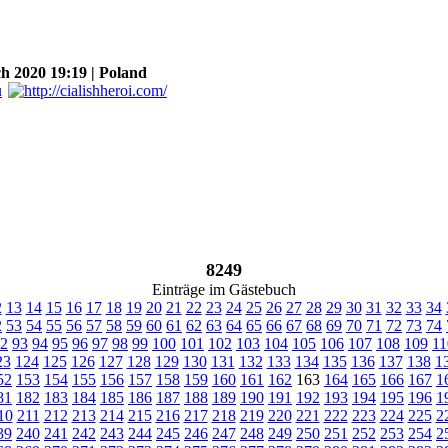
 2020 19:19 | Poland
8249
Einträge im Gästebuch
2
13
14
15
16
17
18
19
20
21
22
23
24
25
26
27
28
29
30
31
32
33
34
2
53
54
55
56
57
58
59
60
61
62
63
64
65
66
67
68
69
70
71
72
73
74
2
93
94
95
96
97
98
99
100
101
102
103
104
105
106
107
108
109
11
23
124
125
126
127
128
129
130
131
132
133
134
135
136
137
138
1
52
153
154
155
156
157
158
159
160
161
162
163
164
165
166
167
1
81
182
183
184
185
186
187
188
189
190
191
192
193
194
195
196
1
10
211
212
213
214
215
216
217
218
219
220
221
222
223
224
225
2
39
240
241
242
243
244
245
246
247
248
249
250
251
252
253
254
2