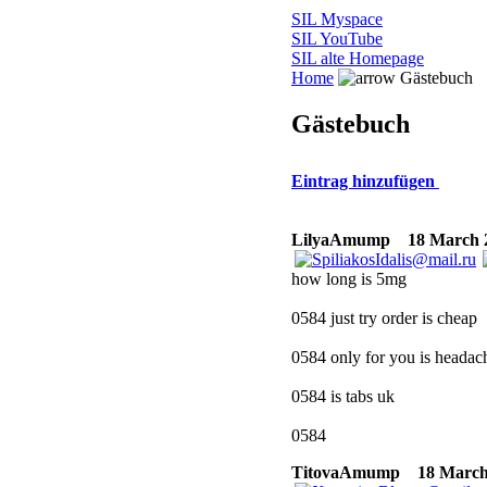
SIL Myspace
SIL YouTube
SIL alte Homepage
Home
Gästebuch
Gästebuch
Eintrag hinzufügen
LilyaAmump
18 March 20
how long is 5mg
0584 just try order is cheap
0584 only for you is headac
0584 is tabs uk
0584
TitovaAmump
18 March 