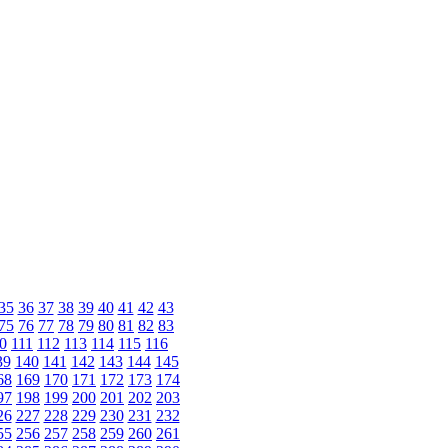
35
36
37
38
39
40
41
42
43
75
76
77
78
79
80
81
82
83
0
111
112
113
114
115
116
39
140
141
142
143
144
145
68
169
170
171
172
173
174
97
198
199
200
201
202
203
26
227
228
229
230
231
232
55
256
257
258
259
260
261