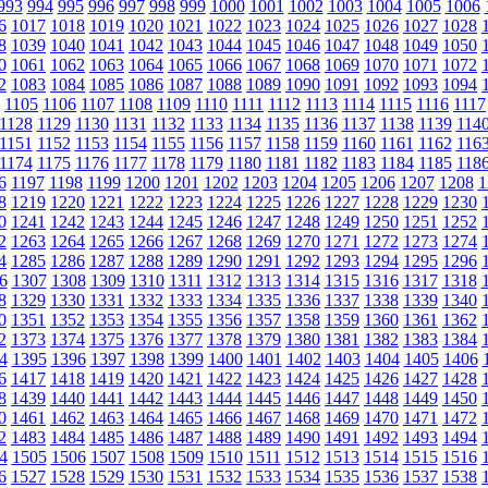
993
994
995
996
997
998
999
1000
1001
1002
1003
1004
1005
1006
6
1017
1018
1019
1020
1021
1022
1023
1024
1025
1026
1027
1028
8
1039
1040
1041
1042
1043
1044
1045
1046
1047
1048
1049
1050
0
1061
1062
1063
1064
1065
1066
1067
1068
1069
1070
1071
1072
2
1083
1084
1085
1086
1087
1088
1089
1090
1091
1092
1093
1094
1105
1106
1107
1108
1109
1110
1111
1112
1113
1114
1115
1116
1117
1128
1129
1130
1131
1132
1133
1134
1135
1136
1137
1138
1139
114
1151
1152
1153
1154
1155
1156
1157
1158
1159
1160
1161
1162
116
1174
1175
1176
1177
1178
1179
1180
1181
1182
1183
1184
1185
118
6
1197
1198
1199
1200
1201
1202
1203
1204
1205
1206
1207
1208
1
8
1219
1220
1221
1222
1223
1224
1225
1226
1227
1228
1229
1230
0
1241
1242
1243
1244
1245
1246
1247
1248
1249
1250
1251
1252
2
1263
1264
1265
1266
1267
1268
1269
1270
1271
1272
1273
1274
4
1285
1286
1287
1288
1289
1290
1291
1292
1293
1294
1295
1296
6
1307
1308
1309
1310
1311
1312
1313
1314
1315
1316
1317
1318
8
1329
1330
1331
1332
1333
1334
1335
1336
1337
1338
1339
1340
0
1351
1352
1353
1354
1355
1356
1357
1358
1359
1360
1361
1362
2
1373
1374
1375
1376
1377
1378
1379
1380
1381
1382
1383
1384
4
1395
1396
1397
1398
1399
1400
1401
1402
1403
1404
1405
1406
6
1417
1418
1419
1420
1421
1422
1423
1424
1425
1426
1427
1428
8
1439
1440
1441
1442
1443
1444
1445
1446
1447
1448
1449
1450
0
1461
1462
1463
1464
1465
1466
1467
1468
1469
1470
1471
1472
2
1483
1484
1485
1486
1487
1488
1489
1490
1491
1492
1493
1494
4
1505
1506
1507
1508
1509
1510
1511
1512
1513
1514
1515
1516
6
1527
1528
1529
1530
1531
1532
1533
1534
1535
1536
1537
1538