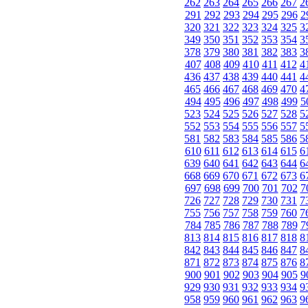
262
263
264
265
266
267
2
291
292
293
294
295
296
2
320
321
322
323
324
325
3
349
350
351
352
353
354
3
378
379
380
381
382
383
3
407
408
409
410
411
412
4
436
437
438
439
440
441
4
465
466
467
468
469
470
4
494
495
496
497
498
499
5
523
524
525
526
527
528
5
552
553
554
555
556
557
5
581
582
583
584
585
586
5
610
611
612
613
614
615
6
639
640
641
642
643
644
6
668
669
670
671
672
673
6
697
698
699
700
701
702
7
726
727
728
729
730
731
7
755
756
757
758
759
760
7
784
785
786
787
788
789
7
813
814
815
816
817
818
8
842
843
844
845
846
847
8
871
872
873
874
875
876
8
900
901
902
903
904
905
9
929
930
931
932
933
934
9
958
959
960
961
962
963
9