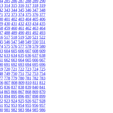
84
285
286
287
288
289
290
13
314
315
316
317
318
319
42
343
344
345
346
347
348
71
372
373
374
375
376
377
00
401
402
403
404
405
406
29
430
431
432
433
434
435
58
459
460
461
462
463
464
87
488
489
490
491
492
493
16
517
518
519
520
521
522
45
546
547
548
549
550
551
74
575
576
577
578
579
580
03
604
605
606
607
608
609
32
633
634
635
636
637
638
61
662
663
664
665
666
667
90
691
692
693
694
695
696
19
720
721
722
723
724
725
48
749
750
751
752
753
754
77
778
779
780
781
782
783
06
807
808
809
810
811
812
35
836
837
838
839
840
841
64
865
866
867
868
869
870
93
894
895
896
897
898
899
22
923
924
925
926
927
928
51
952
953
954
955
956
957
80
981
982
983
984
985
986