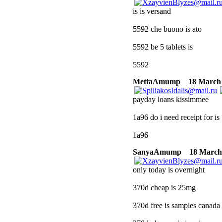
is is versand
5592 che buono is ato
5592 be 5 tablets is
5592
MettaAmump
18 March 2
payday loans kissimmee
1a96 do i need receipt for is
1a96
SanyaAmump
18 March 2
only today is overnight
370d cheap is 25mg
370d free is samples canada