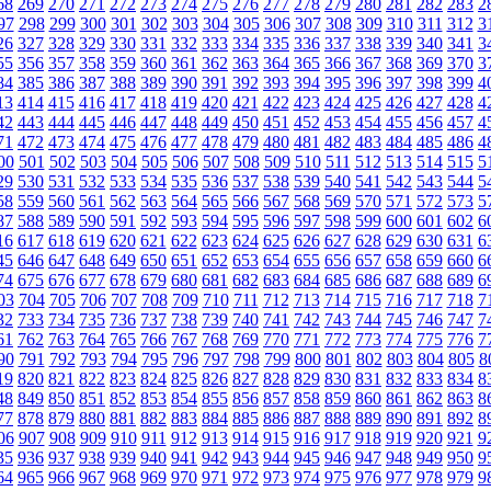
68
269
270
271
272
273
274
275
276
277
278
279
280
281
282
283
2
97
298
299
300
301
302
303
304
305
306
307
308
309
310
311
312
3
26
327
328
329
330
331
332
333
334
335
336
337
338
339
340
341
3
55
356
357
358
359
360
361
362
363
364
365
366
367
368
369
370
3
84
385
386
387
388
389
390
391
392
393
394
395
396
397
398
399
4
13
414
415
416
417
418
419
420
421
422
423
424
425
426
427
428
4
42
443
444
445
446
447
448
449
450
451
452
453
454
455
456
457
4
71
472
473
474
475
476
477
478
479
480
481
482
483
484
485
486
4
00
501
502
503
504
505
506
507
508
509
510
511
512
513
514
515
5
29
530
531
532
533
534
535
536
537
538
539
540
541
542
543
544
5
58
559
560
561
562
563
564
565
566
567
568
569
570
571
572
573
5
87
588
589
590
591
592
593
594
595
596
597
598
599
600
601
602
6
16
617
618
619
620
621
622
623
624
625
626
627
628
629
630
631
6
45
646
647
648
649
650
651
652
653
654
655
656
657
658
659
660
6
74
675
676
677
678
679
680
681
682
683
684
685
686
687
688
689
6
03
704
705
706
707
708
709
710
711
712
713
714
715
716
717
718
7
32
733
734
735
736
737
738
739
740
741
742
743
744
745
746
747
7
61
762
763
764
765
766
767
768
769
770
771
772
773
774
775
776
7
90
791
792
793
794
795
796
797
798
799
800
801
802
803
804
805
8
19
820
821
822
823
824
825
826
827
828
829
830
831
832
833
834
8
48
849
850
851
852
853
854
855
856
857
858
859
860
861
862
863
8
77
878
879
880
881
882
883
884
885
886
887
888
889
890
891
892
8
06
907
908
909
910
911
912
913
914
915
916
917
918
919
920
921
9
35
936
937
938
939
940
941
942
943
944
945
946
947
948
949
950
9
64
965
966
967
968
969
970
971
972
973
974
975
976
977
978
979
9