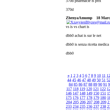
370d pharmacie is prix
370d
ZhenyaAmump
18 March
vs is vs chart is
dbb0 achat is sur le net
dbb0 is senza ricetta medica
dbb0
«
1
2
3
4
5
6
7
8
9
10
11
1
44
45
46
47
48
49
50
51
5
84
85
86
87
88
89
90
91
9
117
118
119
120
121
122
1
146
147
148
149
150
151
1
175
176
177
178
179
180
1
204
205
206
207
208
209
2
233
234
235
236
237
238
2