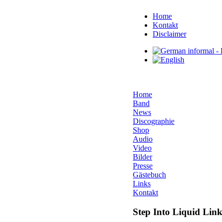
Home
Kontakt
Disclaimer
Home
Band
News
Discographie
Shop
Audio
Video
Bilder
Presse
Gästebuch
Links
Kontakt
Step Into Liquid Link