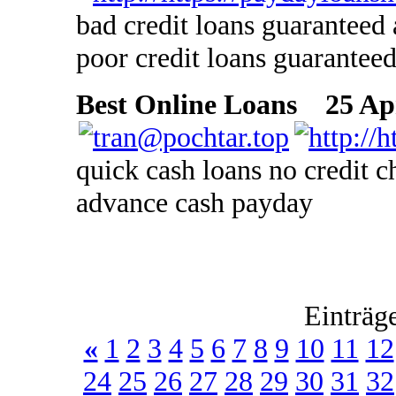
bad credit loans guarantee
poor credit loans guarantee
Best Online Loans
25 Apr
quick cash loans no credit 
advance cash payday
Einträg
«
1
2
3
4
5
6
7
8
9
10
11
12
24
25
26
27
28
29
30
31
32