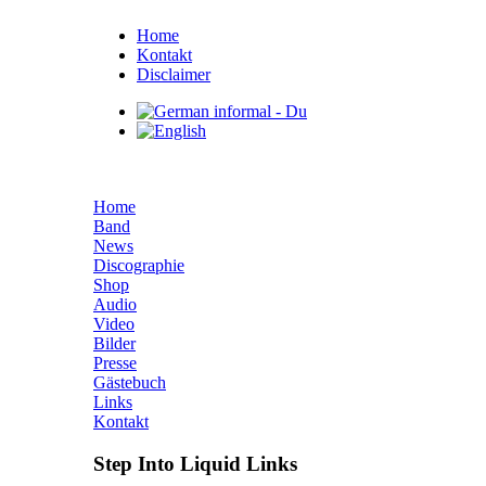
Home
Kontakt
Disclaimer
Home
Band
News
Discographie
Shop
Audio
Video
Bilder
Presse
Gästebuch
Links
Kontakt
Step Into Liquid Links