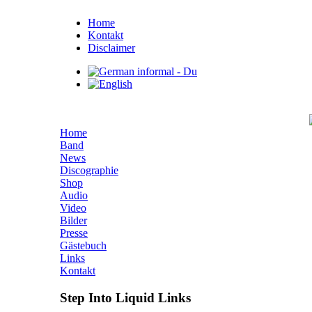
Home
Kontakt
Disclaimer
Home
Band
News
Discographie
Shop
Audio
Video
Bilder
Presse
Gästebuch
Links
Kontakt
Step Into Liquid Links