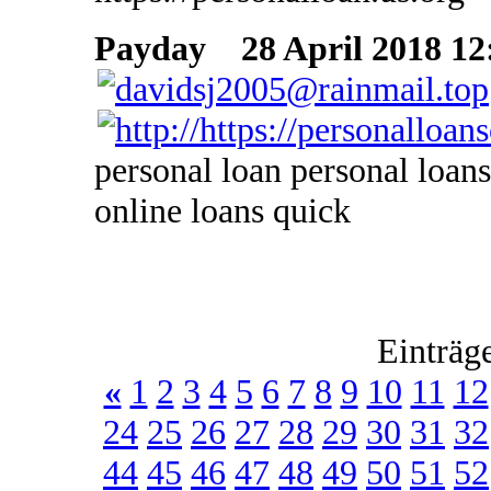
Payday
28 April 2018 12
personal loan personal loans
online loans quick
Einträg
«
1
2
3
4
5
6
7
8
9
10
11
12
24
25
26
27
28
29
30
31
32
44
45
46
47
48
49
50
51
52