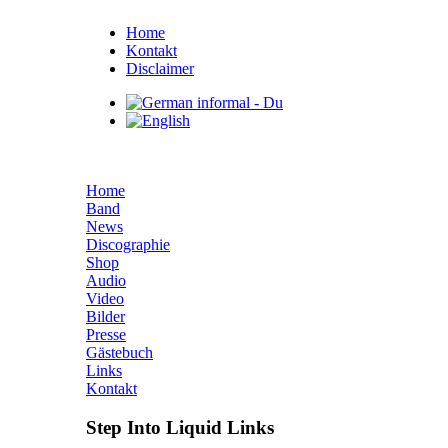
Home
Kontakt
Disclaimer
Home
Band
News
Discographie
Shop
Audio
Video
Bilder
Presse
Gästebuch
Links
Kontakt
Step Into Liquid Links