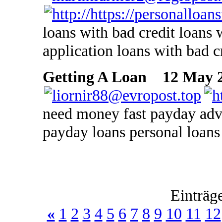
loans with bad credit loans 
application loans with bad c
Getting A Loan
12 May 20
need money fast payday adva
payday loans personal loans 
Einträg
«
1
2
3
4
5
6
7
8
9
10
11
12