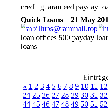
credit guaranteed payday l
Quick Loans
21 May 2018
loan offices 500 payday loa
loans
Einträg
«
1
2
3
4
5
6
7
8
9
10
11
12
24
25
26
27
28
29
30
31
32
44
45
46
47
48
49
50
51
52