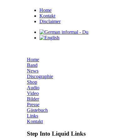
Home
Kontakt
Disclaimer
Home
Band
News
Discographie
Shop
Audio
Video
Bilder
Presse
Gästebuch
Links
Kontakt
Step Into Liquid Links