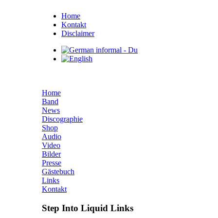
Home
Kontakt
Disclaimer
Home
Band
News
Discographie
Shop
Audio
Video
Bilder
Presse
Gästebuch
Links
Kontakt
Step Into Liquid Links