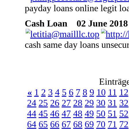
payday loans online legit lo
Cash Loan
02 June 2018 
cash same day loans unsecur
Einträg
«
1
2
3
4
5
6
7
8
9
10
11
12
24
25
26
27
28
29
30
31
32
44
45
46
47
48
49
50
51
52
64
65
66
67
68
69
70
71
72