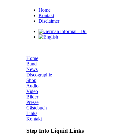
Home
Kontakt
Disclaimer
Home
Band
News
Discographie
Shop
Audio
Video
Bilder
Presse
Gästebuch
Links
Kontakt
Step Into Liquid Links