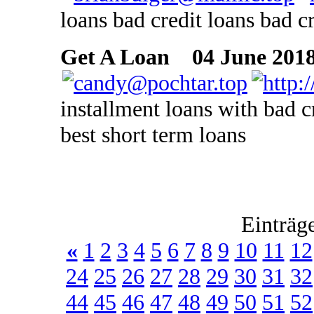
loans bad credit loans bad cr
Get A Loan
04 June 2018
installment loans with bad c
best short term loans
Einträg
«
1
2
3
4
5
6
7
8
9
10
11
12
24
25
26
27
28
29
30
31
32
44
45
46
47
48
49
50
51
52