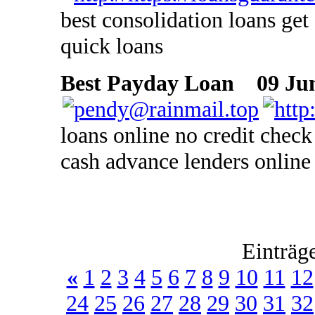
best consolidation loans get
quick loans
Best Payday Loan
09 Jun
loans online no credit check
cash advance lenders online
Einträg
«
1
2
3
4
5
6
7
8
9
10
11
12
24
25
26
27
28
29
30
31
32