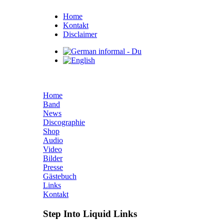
Home
Kontakt
Disclaimer
Home
Band
News
Discographie
Shop
Audio
Video
Bilder
Presse
Gästebuch
Links
Kontakt
Step Into Liquid Links