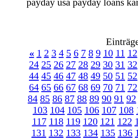
payday usa payday loans kan
Einträg
«
1
2
3
4
5
6
7
8
9
10
11
12
24
25
26
27
28
29
30
31
32
44
45
46
47
48
49
50
51
52
64
65
66
67
68
69
70
71
72
84
85
86
87
88
89
90
91
92
103
104
105
106
107
108
117
118
119
120
121
122
131
132
133
134
135
136