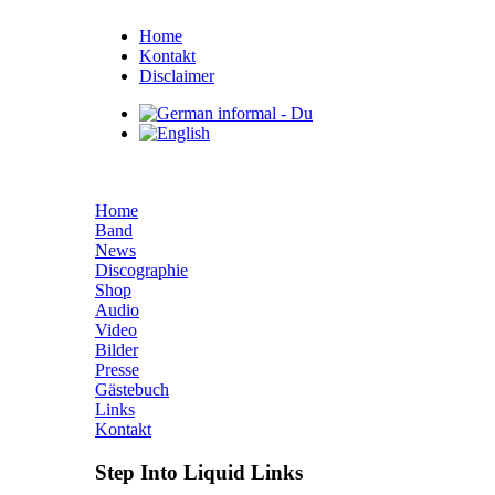
Home
Kontakt
Disclaimer
Home
Band
News
Discographie
Shop
Audio
Video
Bilder
Presse
Gästebuch
Links
Kontakt
Step Into Liquid Links