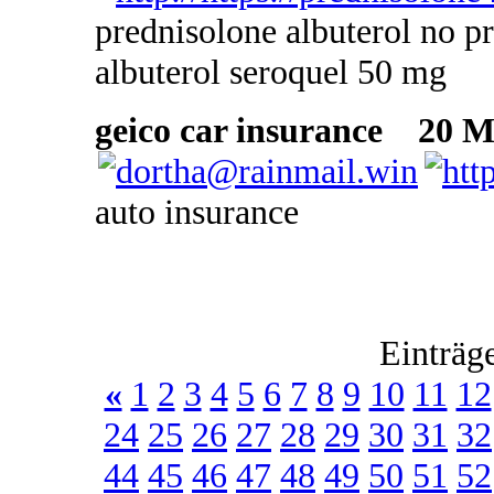
prednisolone albuterol no pr
albuterol seroquel 50 mg
geico car insurance
20 Ma
auto insurance
Einträg
«
1
2
3
4
5
6
7
8
9
10
11
12
24
25
26
27
28
29
30
31
32
44
45
46
47
48
49
50
51
52