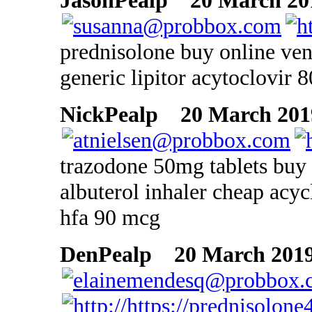
JasonPealp
20 March 201
prednisolone buy online ven
generic lipitor acytoclovir 
NickPealp
20 March 2019
trazodone 50mg tablets buy
albuterol inhaler cheap acyc
hfa 90 mcg
DenPealp
20 March 2019