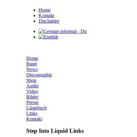
Home
Kontakt
Disclaimer
Home
Band
News
Discographie
Shop
Audio
Video
Bilder
Presse
Gästebuch
Links
Kontakt
Step Into Liquid Links