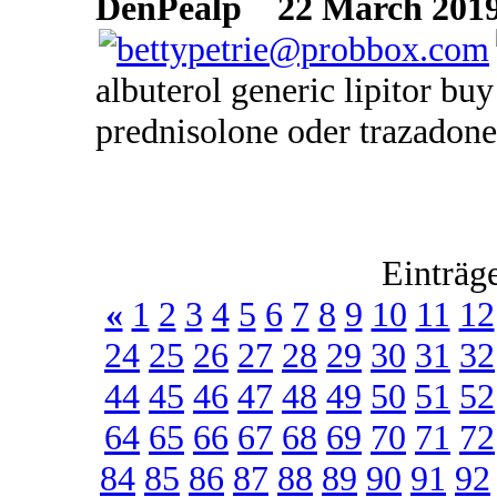
DenPealp
22 March 2019
albuterol generic lipitor bu
prednisolone oder trazadone
Einträg
«
1
2
3
4
5
6
7
8
9
10
11
12
24
25
26
27
28
29
30
31
32
44
45
46
47
48
49
50
51
52
64
65
66
67
68
69
70
71
72
84
85
86
87
88
89
90
91
92