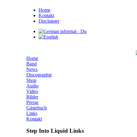
Home
Kontakt
Disclaimer
Home
Band
News
Discographie
Shop
Audio
Video
Bilder
Presse
Gästebuch
Links
Kontakt
Step Into Liquid Links