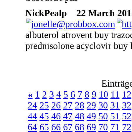
NickPealp
22 March 2019
albuterol atrovent buy trazo
prednisolone acyclovir buy li
Einträg
«
1
2
3
4
5
6
7
8
9
10
11
12
24
25
26
27
28
29
30
31
32
44
45
46
47
48
49
50
51
52
64
65
66
67
68
69
70
71
72