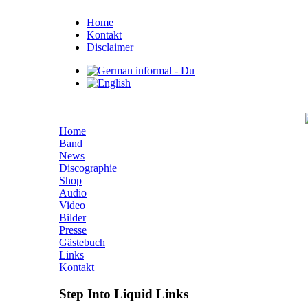
Home
Kontakt
Disclaimer
Home
Band
News
Discographie
Shop
Audio
Video
Bilder
Presse
Gästebuch
Links
Kontakt
Step Into Liquid Links