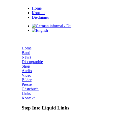
Home
Kontakt
Disclaimer
Home
Band
News
Discographie
Shop
Audio
Video
Bilder
Presse
Gästebuch
Links
Kontakt
Step Into Liquid Links