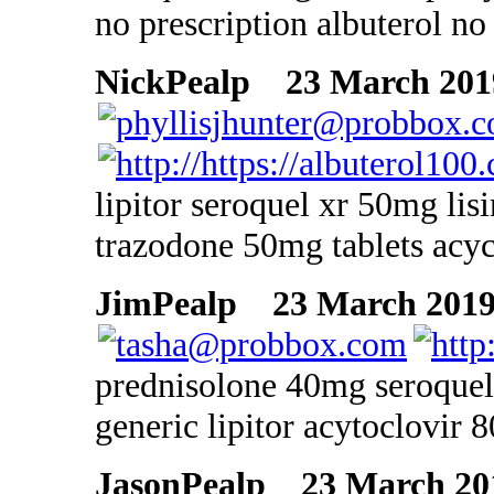
no prescription albuterol no
NickPealp
23 March 2019
lipitor seroquel xr 50mg li
trazodone 50mg tablets acycl
JimPealp
23 March 2019 
prednisolone 40mg seroquel
generic lipitor acytoclovir 
JasonPealp
23 March 201