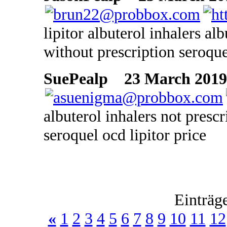
lipitor albuterol inhalers a
without prescription seroq
SuePealp
23 March 2019 
albuterol inhalers not prescr
seroquel ocd lipitor price
Einträg
«
1
2
3
4
5
6
7
8
9
10
11
12