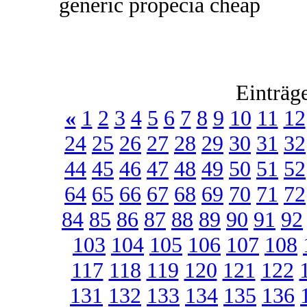
generic propecia cheap
Einträg
«
1
2
3
4
5
6
7
8
9
10
11
12
24
25
26
27
28
29
30
31
32
44
45
46
47
48
49
50
51
52
64
65
66
67
68
69
70
71
72
84
85
86
87
88
89
90
91
92
103
104
105
106
107
108
117
118
119
120
121
122
131
132
133
134
135
136