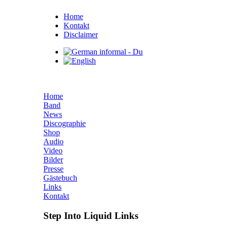
Home
Kontakt
Disclaimer
Home
Band
News
Discographie
Shop
Audio
Video
Bilder
Presse
Gästebuch
Links
Kontakt
Step Into Liquid Links