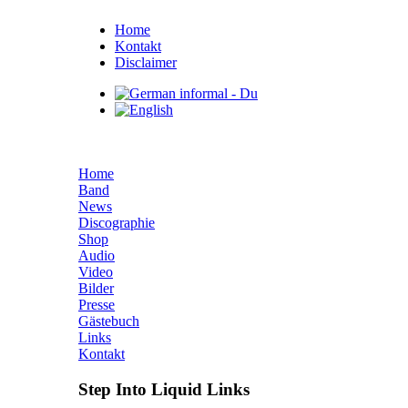
Home
Kontakt
Disclaimer
Home
Band
News
Discographie
Shop
Audio
Video
Bilder
Presse
Gästebuch
Links
Kontakt
Step Into Liquid Links