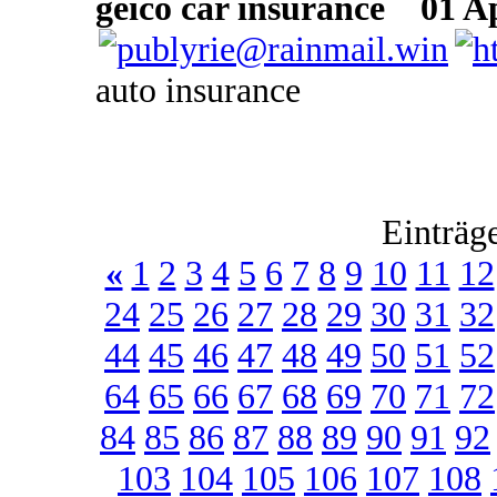
geico car insurance
01 Apr
auto insurance
Einträg
«
1
2
3
4
5
6
7
8
9
10
11
12
24
25
26
27
28
29
30
31
32
44
45
46
47
48
49
50
51
52
64
65
66
67
68
69
70
71
72
84
85
86
87
88
89
90
91
92
103
104
105
106
107
108