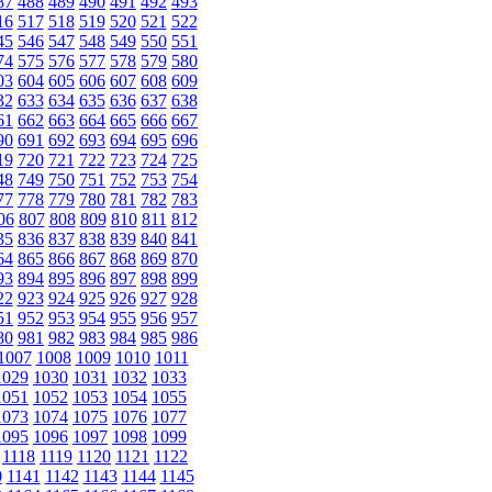
87
488
489
490
491
492
493
16
517
518
519
520
521
522
45
546
547
548
549
550
551
74
575
576
577
578
579
580
03
604
605
606
607
608
609
32
633
634
635
636
637
638
61
662
663
664
665
666
667
90
691
692
693
694
695
696
19
720
721
722
723
724
725
48
749
750
751
752
753
754
77
778
779
780
781
782
783
06
807
808
809
810
811
812
35
836
837
838
839
840
841
64
865
866
867
868
869
870
93
894
895
896
897
898
899
22
923
924
925
926
927
928
51
952
953
954
955
956
957
80
981
982
983
984
985
986
1007
1008
1009
1010
1011
1029
1030
1031
1032
1033
1051
1052
1053
1054
1055
1073
1074
1075
1076
1077
1095
1096
1097
1098
1099
1118
1119
1120
1121
1122
0
1141
1142
1143
1144
1145