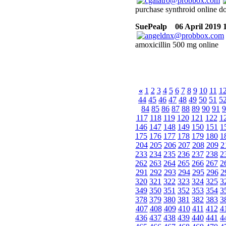
purchase synthroid online d
SuePealp
06 April 2019 
amoxicillin 500 mg online
«
1
2
3
4
5
6
7
8
9
10
11
1
44
45
46
47
48
49
50
51
5
84
85
86
87
88
89
90
91
9
117
118
119
120
121
122
1
146
147
148
149
150
151
1
175
176
177
178
179
180
1
204
205
206
207
208
209
2
233
234
235
236
237
238
2
262
263
264
265
266
267
2
291
292
293
294
295
296
2
320
321
322
323
324
325
3
349
350
351
352
353
354
3
378
379
380
381
382
383
3
407
408
409
410
411
412
4
436
437
438
439
440
441
4