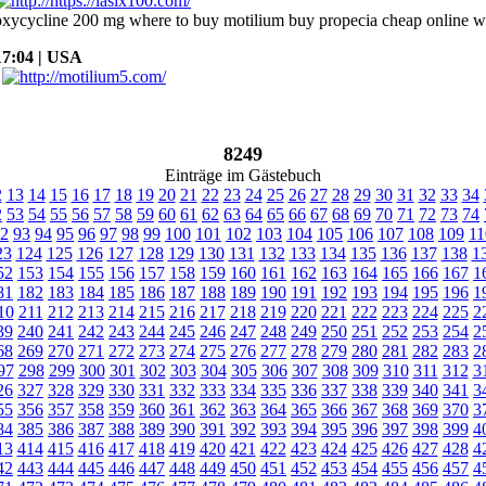
oxycycline 200 mg where to buy motilium buy propecia cheap online whe
17:04 | USA
8249
Einträge im Gästebuch
2
13
14
15
16
17
18
19
20
21
22
23
24
25
26
27
28
29
30
31
32
33
34
2
53
54
55
56
57
58
59
60
61
62
63
64
65
66
67
68
69
70
71
72
73
74
2
93
94
95
96
97
98
99
100
101
102
103
104
105
106
107
108
109
11
23
124
125
126
127
128
129
130
131
132
133
134
135
136
137
138
1
52
153
154
155
156
157
158
159
160
161
162
163
164
165
166
167
1
81
182
183
184
185
186
187
188
189
190
191
192
193
194
195
196
1
10
211
212
213
214
215
216
217
218
219
220
221
222
223
224
225
2
39
240
241
242
243
244
245
246
247
248
249
250
251
252
253
254
2
68
269
270
271
272
273
274
275
276
277
278
279
280
281
282
283
2
97
298
299
300
301
302
303
304
305
306
307
308
309
310
311
312
3
26
327
328
329
330
331
332
333
334
335
336
337
338
339
340
341
3
55
356
357
358
359
360
361
362
363
364
365
366
367
368
369
370
3
84
385
386
387
388
389
390
391
392
393
394
395
396
397
398
399
4
13
414
415
416
417
418
419
420
421
422
423
424
425
426
427
428
4
42
443
444
445
446
447
448
449
450
451
452
453
454
455
456
457
4