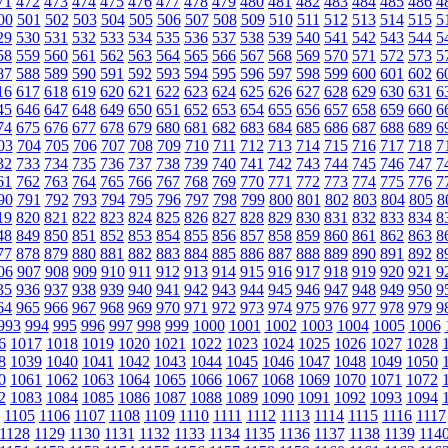
71
472
473
474
475
476
477
478
479
480
481
482
483
484
485
486
4
00
501
502
503
504
505
506
507
508
509
510
511
512
513
514
515
5
29
530
531
532
533
534
535
536
537
538
539
540
541
542
543
544
5
58
559
560
561
562
563
564
565
566
567
568
569
570
571
572
573
5
87
588
589
590
591
592
593
594
595
596
597
598
599
600
601
602
6
16
617
618
619
620
621
622
623
624
625
626
627
628
629
630
631
6
45
646
647
648
649
650
651
652
653
654
655
656
657
658
659
660
6
74
675
676
677
678
679
680
681
682
683
684
685
686
687
688
689
6
03
704
705
706
707
708
709
710
711
712
713
714
715
716
717
718
7
32
733
734
735
736
737
738
739
740
741
742
743
744
745
746
747
7
61
762
763
764
765
766
767
768
769
770
771
772
773
774
775
776
7
90
791
792
793
794
795
796
797
798
799
800
801
802
803
804
805
8
19
820
821
822
823
824
825
826
827
828
829
830
831
832
833
834
8
48
849
850
851
852
853
854
855
856
857
858
859
860
861
862
863
8
77
878
879
880
881
882
883
884
885
886
887
888
889
890
891
892
8
06
907
908
909
910
911
912
913
914
915
916
917
918
919
920
921
9
35
936
937
938
939
940
941
942
943
944
945
946
947
948
949
950
9
64
965
966
967
968
969
970
971
972
973
974
975
976
977
978
979
9
993
994
995
996
997
998
999
1000
1001
1002
1003
1004
1005
1006
6
1017
1018
1019
1020
1021
1022
1023
1024
1025
1026
1027
1028
8
1039
1040
1041
1042
1043
1044
1045
1046
1047
1048
1049
1050
0
1061
1062
1063
1064
1065
1066
1067
1068
1069
1070
1071
1072
2
1083
1084
1085
1086
1087
1088
1089
1090
1091
1092
1093
1094
1105
1106
1107
1108
1109
1110
1111
1112
1113
1114
1115
1116
1117
1128
1129
1130
1131
1132
1133
1134
1135
1136
1137
1138
1139
114