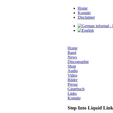
Home
Kontakt
Disclaimer
Home
Band
News
Discographie
Shop
Audio
Video
Bilder
Presse
Gästebuch
Links
Kontakt
Step Into Liquid Link