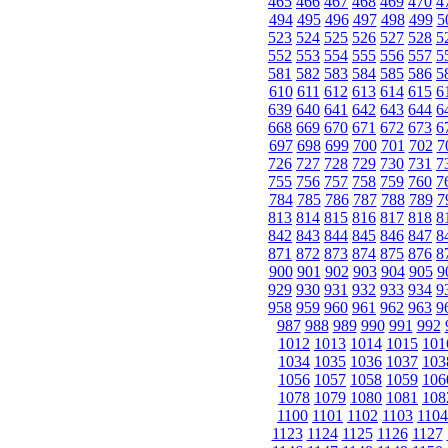
465
466
467
468
469
470
4
494
495
496
497
498
499
5
523
524
525
526
527
528
5
552
553
554
555
556
557
5
581
582
583
584
585
586
5
610
611
612
613
614
615
6
639
640
641
642
643
644
6
668
669
670
671
672
673
6
697
698
699
700
701
702
7
726
727
728
729
730
731
7
755
756
757
758
759
760
7
784
785
786
787
788
789
7
813
814
815
816
817
818
8
842
843
844
845
846
847
8
871
872
873
874
875
876
8
900
901
902
903
904
905
9
929
930
931
932
933
934
9
958
959
960
961
962
963
9
987
988
989
990
991
992
1012
1013
1014
1015
101
1034
1035
1036
1037
103
1056
1057
1058
1059
106
1078
1079
1080
1081
108
1100
1101
1102
1103
1104
1123
1124
1125
1126
1127