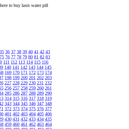
re to buy lasix water pill
35
36
37
38
39
40
41
42
43
75
76
77
78
79
80
81
82
83
0
111
112
113
114
115
116
39
140
141
142
143
144
145
68
169
170
171
172
173
174
97
198
199
200
201
202
203
26
227
228
229
230
231
232
55
256
257
258
259
260
261
84
285
286
287
288
289
290
13
314
315
316
317
318
319
42
343
344
345
346
347
348
71
372
373
374
375
376
377
00
401
402
403
404
405
406
29
430
431
432
433
434
435
58
459
460
461
462
463
464