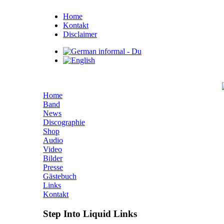
Home
Kontakt
Disclaimer
Home
Band
News
Discographie
Shop
Audio
Video
Bilder
Presse
Gästebuch
Links
Kontakt
Step Into Liquid Links