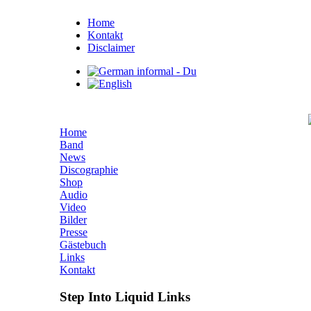
Home
Kontakt
Disclaimer
Home
Band
News
Discographie
Shop
Audio
Video
Bilder
Presse
Gästebuch
Links
Kontakt
Step Into Liquid Links