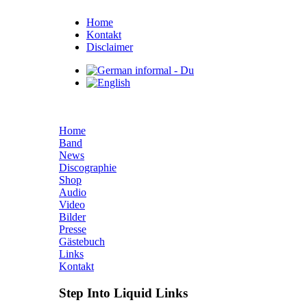
Home
Kontakt
Disclaimer
Home
Band
News
Discographie
Shop
Audio
Video
Bilder
Presse
Gästebuch
Links
Kontakt
Step Into Liquid Links