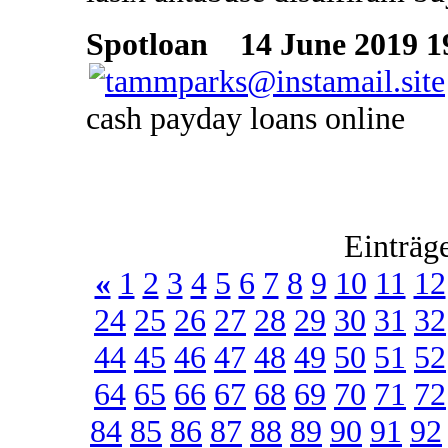
Spotloan
14 June 2019 1
cash payday loans online
Einträg
«
1
2
3
4
5
6
7
8
9
10
11
12
24
25
26
27
28
29
30
31
32
44
45
46
47
48
49
50
51
52
64
65
66
67
68
69
70
71
72
84
85
86
87
88
89
90
91
92