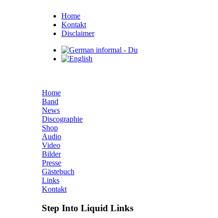
Home
Kontakt
Disclaimer
Home
Band
News
Discographie
Shop
Audio
Video
Bilder
Presse
Gästebuch
Links
Kontakt
Step Into Liquid Links