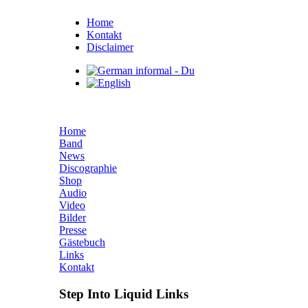
Home
Kontakt
Disclaimer
Home
Band
News
Discographie
Shop
Audio
Video
Bilder
Presse
Gästebuch
Links
Kontakt
Step Into Liquid Links