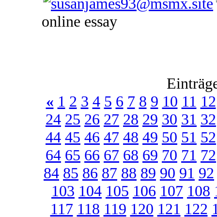
online essay
Einträg
«
1
2
3
4
5
6
7
8
9
10
11
12
24
25
26
27
28
29
30
31
32
44
45
46
47
48
49
50
51
52
64
65
66
67
68
69
70
71
72
84
85
86
87
88
89
90
91
92
103
104
105
106
107
108
117
118
119
120
121
122