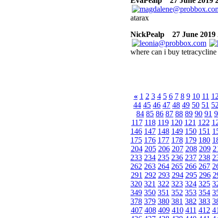
EvaPealp
27 June 2019 2
atarax
NickPealp
27 June 2019 
where can i buy tetracycline
«
1
2
3
4
5
6
7
8
9
10
11
1
44
45
46
47
48
49
50
51
5
84
85
86
87
88
89
90
91
9
117
118
119
120
121
122
1
146
147
148
149
150
151
1
175
176
177
178
179
180
1
204
205
206
207
208
209
2
233
234
235
236
237
238
2
262
263
264
265
266
267
2
291
292
293
294
295
296
2
320
321
322
323
324
325
3
349
350
351
352
353
354
3
378
379
380
381
382
383
3
407
408
409
410
411
412
4