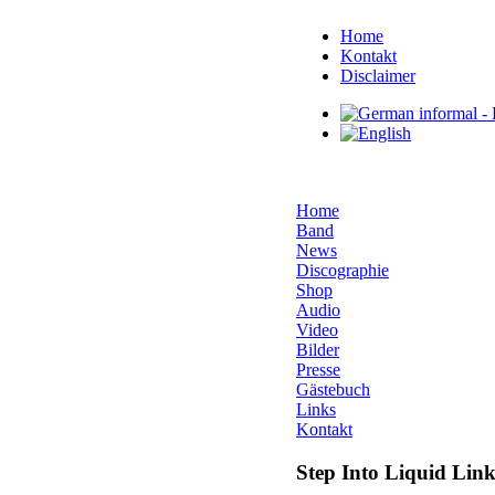
Home
Kontakt
Disclaimer
Home
Band
News
Discographie
Shop
Audio
Video
Bilder
Presse
Gästebuch
Links
Kontakt
Step Into Liquid Link