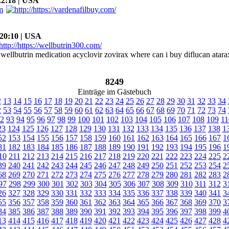
2:18 | USA
20:10 | USA
 wellbutrin medication acyclovir zovirax where can i buy diflucan atar
8249
Einträge im Gästebuch
2
13
14
15
16
17
18
19
20
21
22
23
24
25
26
27
28
29
30
31
32
33
34
2
53
54
55
56
57
58
59
60
61
62
63
64
65
66
67
68
69
70
71
72
73
74
2
93
94
95
96
97
98
99
100
101
102
103
104
105
106
107
108
109
11
23
124
125
126
127
128
129
130
131
132
133
134
135
136
137
138
1
52
153
154
155
156
157
158
159
160
161
162
163
164
165
166
167
1
81
182
183
184
185
186
187
188
189
190
191
192
193
194
195
196
1
10
211
212
213
214
215
216
217
218
219
220
221
222
223
224
225
2
39
240
241
242
243
244
245
246
247
248
249
250
251
252
253
254
2
68
269
270
271
272
273
274
275
276
277
278
279
280
281
282
283
2
97
298
299
300
301
302
303
304
305
306
307
308
309
310
311
312
3
26
327
328
329
330
331
332
333
334
335
336
337
338
339
340
341
3
55
356
357
358
359
360
361
362
363
364
365
366
367
368
369
370
3
84
385
386
387
388
389
390
391
392
393
394
395
396
397
398
399
4
13
414
415
416
417
418
419
420
421
422
423
424
425
426
427
428
4