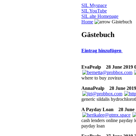
SIL Myspace
SIL YouTube
SIL alte Homepage
Home
Gästebuch
Gästebuch
Eintrag hinzufügen
EvaPealp
28 June 2019 0
where to buy zovirax
AnnaPealp
28 June 2019
generic sildalis hydrochloro
A Payday Loan
28 June 
cash lenders online payday l
payday loan