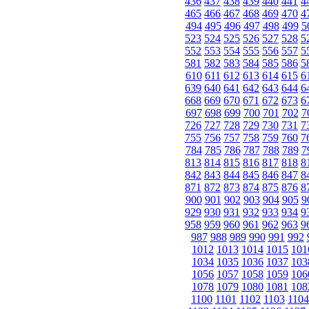
436
437
438
439
440
441
4
465
466
467
468
469
470
4
494
495
496
497
498
499
5
523
524
525
526
527
528
5
552
553
554
555
556
557
5
581
582
583
584
585
586
5
610
611
612
613
614
615
6
639
640
641
642
643
644
6
668
669
670
671
672
673
6
697
698
699
700
701
702
7
726
727
728
729
730
731
7
755
756
757
758
759
760
7
784
785
786
787
788
789
7
813
814
815
816
817
818
8
842
843
844
845
846
847
8
871
872
873
874
875
876
8
900
901
902
903
904
905
9
929
930
931
932
933
934
9
958
959
960
961
962
963
9
987
988
989
990
991
992
1012
1013
1014
1015
101
1034
1035
1036
1037
103
1056
1057
1058
1059
106
1078
1079
1080
1081
108
1100
1101
1102
1103
1104