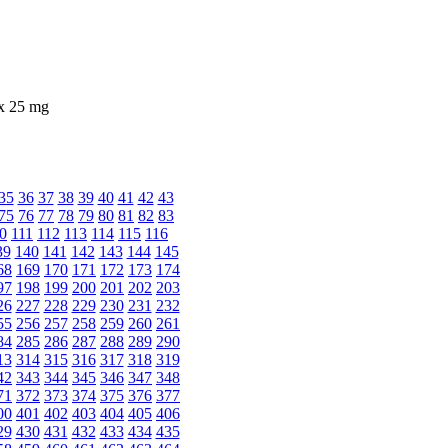
ax 25 mg
35
36
37
38
39
40
41
42
43
75
76
77
78
79
80
81
82
83
0
111
112
113
114
115
116
39
140
141
142
143
144
145
68
169
170
171
172
173
174
97
198
199
200
201
202
203
26
227
228
229
230
231
232
55
256
257
258
259
260
261
84
285
286
287
288
289
290
13
314
315
316
317
318
319
42
343
344
345
346
347
348
71
372
373
374
375
376
377
00
401
402
403
404
405
406
29
430
431
432
433
434
435