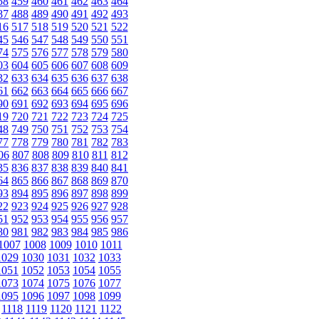
58
459
460
461
462
463
464
87
488
489
490
491
492
493
16
517
518
519
520
521
522
45
546
547
548
549
550
551
74
575
576
577
578
579
580
03
604
605
606
607
608
609
32
633
634
635
636
637
638
61
662
663
664
665
666
667
90
691
692
693
694
695
696
19
720
721
722
723
724
725
48
749
750
751
752
753
754
77
778
779
780
781
782
783
06
807
808
809
810
811
812
35
836
837
838
839
840
841
64
865
866
867
868
869
870
93
894
895
896
897
898
899
22
923
924
925
926
927
928
51
952
953
954
955
956
957
80
981
982
983
984
985
986
1007
1008
1009
1010
1011
1029
1030
1031
1032
1033
1051
1052
1053
1054
1055
1073
1074
1075
1076
1077
1095
1096
1097
1098
1099
1118
1119
1120
1121
1122