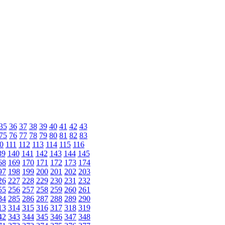
35
36
37
38
39
40
41
42
43
75
76
77
78
79
80
81
82
83
0
111
112
113
114
115
116
39
140
141
142
143
144
145
68
169
170
171
172
173
174
97
198
199
200
201
202
203
26
227
228
229
230
231
232
55
256
257
258
259
260
261
84
285
286
287
288
289
290
13
314
315
316
317
318
319
42
343
344
345
346
347
348