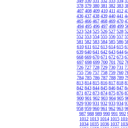
349
350
351
352
353
354
3
378
379
380
381
382
383
3
407
408
409
410
411
412
4
436
437
438
439
440
441
4
465
466
467
468
469
470
4
494
495
496
497
498
499
5
523
524
525
526
527
528
5
552
553
554
555
556
557
5
581
582
583
584
585
586
5
610
611
612
613
614
615
6
639
640
641
642
643
644
6
668
669
670
671
672
673
6
697
698
699
700
701
702
7
726
727
728
729
730
731
7
755
756
757
758
759
760
7
784
785
786
787
788
789
7
813
814
815
816
817
818
8
842
843
844
845
846
847
8
871
872
873
874
875
876
8
900
901
902
903
904
905
9
929
930
931
932
933
934
9
958
959
960
961
962
963
9
987
988
989
990
991
992
1012
1013
1014
1015
101
1034
1035
1036
1037
103