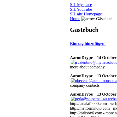
SIL Myspace
SIL YouTube
SIL alte Homepage
Home
Gästebuch
Gästebuch
Eintrag hinzufügen
AaronDrype
14 October 
more about company
AaronDrype
13 October 
company contacts
AaronDrype
13 October 
http://tadalafil000.com - web
http://metformin0i0.com - 
http://cialisby6.com - more