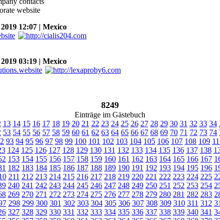
ompany contacts
porate website
2019 12:07 | Mexico
2019 03:19 | Mexico
8249
Einträge im Gästebuch
2
13
14
15
16
17
18
19
20
21
22
23
24
25
26
27
28
29
30
31
32
33
34
2
53
54
55
56
57
58
59
60
61
62
63
64
65
66
67
68
69
70
71
72
73
74
2
93
94
95
96
97
98
99
100
101
102
103
104
105
106
107
108
109
11
23
124
125
126
127
128
129
130
131
132
133
134
135
136
137
138
1
52
153
154
155
156
157
158
159
160
161
162
163
164
165
166
167
1
81
182
183
184
185
186
187
188
189
190
191
192
193
194
195
196
1
10
211
212
213
214
215
216
217
218
219
220
221
222
223
224
225
2
39
240
241
242
243
244
245
246
247
248
249
250
251
252
253
254
2
68
269
270
271
272
273
274
275
276
277
278
279
280
281
282
283
2
97
298
299
300
301
302
303
304
305
306
307
308
309
310
311
312
3
26
327
328
329
330
331
332
333
334
335
336
337
338
339
340
341
3