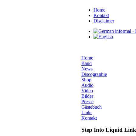
Home
Kontakt
Disclaimer
Home
Band
News
Discographie
Shop
Audio
Video
Bilder
Presse
Gästebuch
Links
Kontakt
Step Into Liquid Link