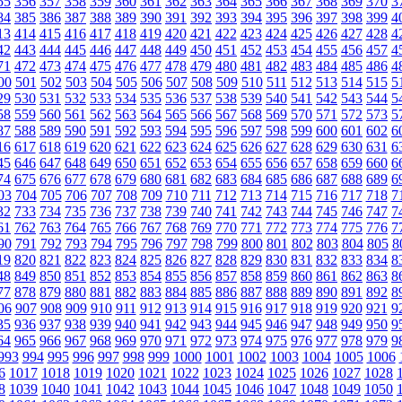
55
356
357
358
359
360
361
362
363
364
365
366
367
368
369
370
3
84
385
386
387
388
389
390
391
392
393
394
395
396
397
398
399
4
13
414
415
416
417
418
419
420
421
422
423
424
425
426
427
428
4
42
443
444
445
446
447
448
449
450
451
452
453
454
455
456
457
4
71
472
473
474
475
476
477
478
479
480
481
482
483
484
485
486
4
00
501
502
503
504
505
506
507
508
509
510
511
512
513
514
515
5
29
530
531
532
533
534
535
536
537
538
539
540
541
542
543
544
5
58
559
560
561
562
563
564
565
566
567
568
569
570
571
572
573
5
87
588
589
590
591
592
593
594
595
596
597
598
599
600
601
602
6
16
617
618
619
620
621
622
623
624
625
626
627
628
629
630
631
6
45
646
647
648
649
650
651
652
653
654
655
656
657
658
659
660
6
74
675
676
677
678
679
680
681
682
683
684
685
686
687
688
689
6
03
704
705
706
707
708
709
710
711
712
713
714
715
716
717
718
7
32
733
734
735
736
737
738
739
740
741
742
743
744
745
746
747
7
61
762
763
764
765
766
767
768
769
770
771
772
773
774
775
776
7
90
791
792
793
794
795
796
797
798
799
800
801
802
803
804
805
8
19
820
821
822
823
824
825
826
827
828
829
830
831
832
833
834
8
48
849
850
851
852
853
854
855
856
857
858
859
860
861
862
863
8
77
878
879
880
881
882
883
884
885
886
887
888
889
890
891
892
8
06
907
908
909
910
911
912
913
914
915
916
917
918
919
920
921
9
35
936
937
938
939
940
941
942
943
944
945
946
947
948
949
950
9
64
965
966
967
968
969
970
971
972
973
974
975
976
977
978
979
9
993
994
995
996
997
998
999
1000
1001
1002
1003
1004
1005
1006
6
1017
1018
1019
1020
1021
1022
1023
1024
1025
1026
1027
1028
8
1039
1040
1041
1042
1043
1044
1045
1046
1047
1048
1049
1050