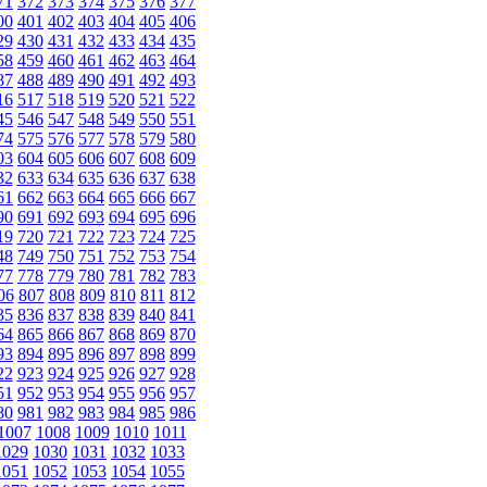
71
372
373
374
375
376
377
00
401
402
403
404
405
406
29
430
431
432
433
434
435
58
459
460
461
462
463
464
87
488
489
490
491
492
493
16
517
518
519
520
521
522
45
546
547
548
549
550
551
74
575
576
577
578
579
580
03
604
605
606
607
608
609
32
633
634
635
636
637
638
61
662
663
664
665
666
667
90
691
692
693
694
695
696
19
720
721
722
723
724
725
48
749
750
751
752
753
754
77
778
779
780
781
782
783
06
807
808
809
810
811
812
35
836
837
838
839
840
841
64
865
866
867
868
869
870
93
894
895
896
897
898
899
22
923
924
925
926
927
928
51
952
953
954
955
956
957
80
981
982
983
984
985
986
1007
1008
1009
1010
1011
1029
1030
1031
1032
1033
1051
1052
1053
1054
1055