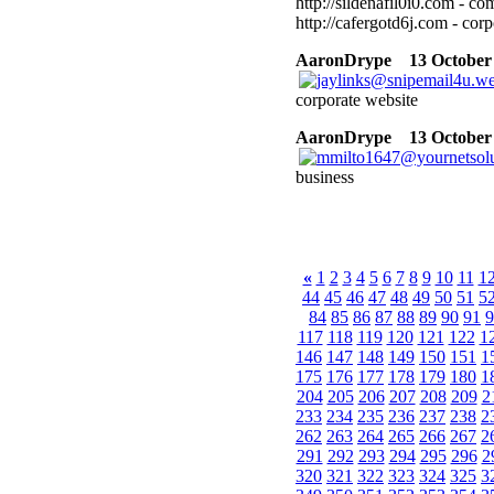
http://sildenafil0i0.com - c
http://cafergotd6j.com - cor
AaronDrype
13 October 
corporate website
AaronDrype
13 October 
business
«
1
2
3
4
5
6
7
8
9
10
11
1
44
45
46
47
48
49
50
51
5
84
85
86
87
88
89
90
91
9
117
118
119
120
121
122
1
146
147
148
149
150
151
1
175
176
177
178
179
180
1
204
205
206
207
208
209
2
233
234
235
236
237
238
2
262
263
264
265
266
267
2
291
292
293
294
295
296
2
320
321
322
323
324
325
3