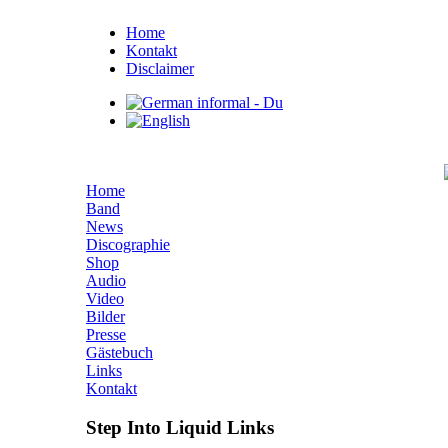
Home
Kontakt
Disclaimer
Home
Band
News
Discographie
Shop
Audio
Video
Bilder
Presse
Gästebuch
Links
Kontakt
Step Into Liquid Links