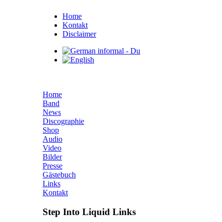
Home
Kontakt
Disclaimer
Home
Band
News
Discographie
Shop
Audio
Video
Bilder
Presse
Gästebuch
Links
Kontakt
Step Into Liquid Links