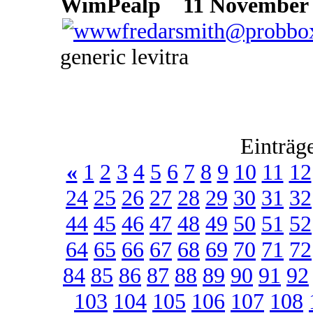
WimPealp
11 November 2
generic levitra
Einträg
«
1
2
3
4
5
6
7
8
9
10
11
12
24
25
26
27
28
29
30
31
32
44
45
46
47
48
49
50
51
52
64
65
66
67
68
69
70
71
72
84
85
86
87
88
89
90
91
92
103
104
105
106
107
108