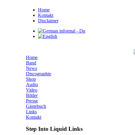
Home
Kontakt
Disclaimer
Home
Band
News
Discographie
Shop
Audio
Video
Bilder
Presse
Gästebuch
Links
Kontakt
Step Into Liquid Links