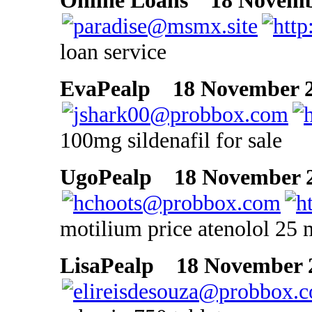
Online Loans
18 Novembe
loan service
EvaPealp
18 November 20
100mg sildenafil for sale
UgoPealp
18 November 2
motilium price atenolol 25 m
LisaPealp
18 November 2