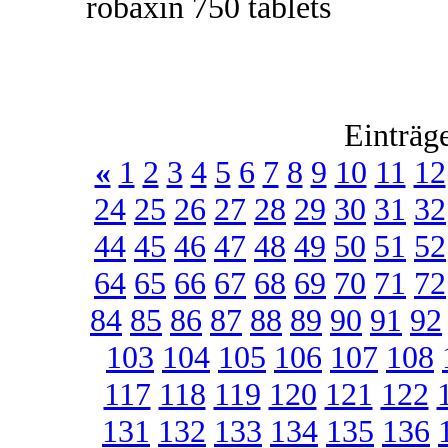
robaxin 750 tablets
Einträg
«
1
2
3
4
5
6
7
8
9
10
11
12
24
25
26
27
28
29
30
31
32
44
45
46
47
48
49
50
51
52
64
65
66
67
68
69
70
71
72
84
85
86
87
88
89
90
91
92
103
104
105
106
107
108
117
118
119
120
121
122
131
132
133
134
135
136