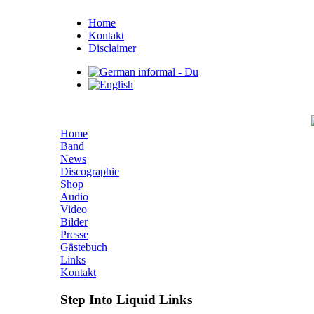
Home
Kontakt
Disclaimer
Home
Band
News
Discographie
Shop
Audio
Video
Bilder
Presse
Gästebuch
Links
Kontakt
Step Into Liquid Links