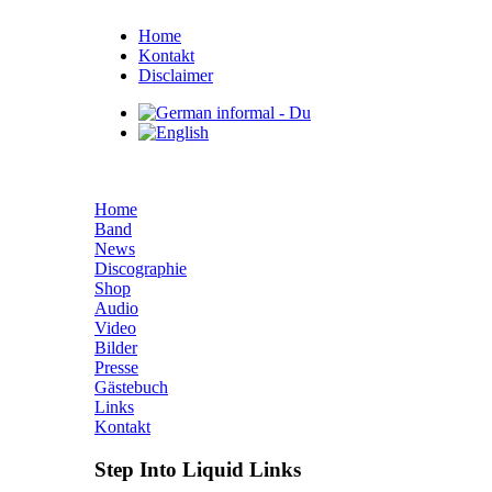
Home
Kontakt
Disclaimer
Home
Band
News
Discographie
Shop
Audio
Video
Bilder
Presse
Gästebuch
Links
Kontakt
Step Into Liquid Links