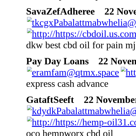
SavaZefAdheree
22 Novem
dkw best cbd oil for pain m
Pay Day Loans
22 Novemb
express cash advance
GataftSeeft
22 November 
oco hempworx cbd oil