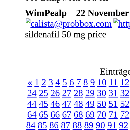
WimPealp
22 November 2
sildenafil 50 mg price
Einträg
«
1
2
3
4
5
6
7
8
9
10
11
12
24
25
26
27
28
29
30
31
32
44
45
46
47
48
49
50
51
52
64
65
66
67
68
69
70
71
72
84
85
86
87
88
89
90
91
92